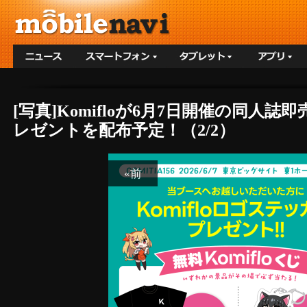
[写真]Komifloが6月7日開催の同人誌
レゼントを配布予定！（2/2）
«前