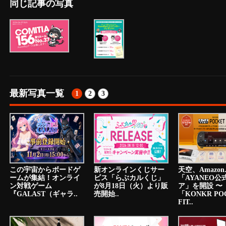
同じ記事の写真
最新写真一覧
1
2
3
この宇宙からボードゲ
新オンラインくじサー
天空、Amazon.
ームが集結！オンライ
ビス「らぶカルくじ」
「AYANEO公
ン対戦ゲーム
が8月18日（火）より販
ア」を開設 〜
『GALAST（ギャラ..
売開始..
「KONKR PO
FIT..