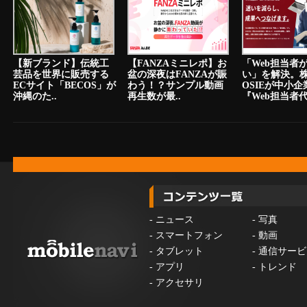
【新ブランド】伝統工
【FANZAミニレポ】お
「Web担当者
芸品を世界に販売する
盆の深夜はFANZAが賑
い」を解決。
ECサイト「BECOS」が
わう！？サンプル動画
OSIEが中小
沖縄のた..
再生数が最..
『Web担当者代.
-
ニュース
-
写真
-
スマートフォン
-
動画
-
タブレット
-
通信サービ
-
アプリ
-
トレンド
-
アクセサリ