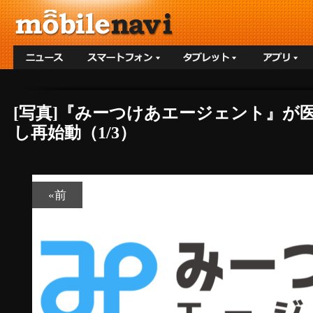
[写真]『みーつけあエージェント』が
し再始動（1/3）
«前