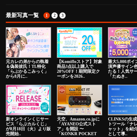
最新写真一覧
1
2
3
元カレの弟からの執着
【Komifloストア】対象
最大5,000ポ
＆偽装彼氏！TL特化
商品3点以上購入で
演声優サイン
「らぶかるこみっく」
20%OFF！期間限定ク
たる！人気サ
から8月に..
ーポンを2026..
「たぬき..
新オンラインくじサー
天空、Amazon.co.jpに
CLINKSの生
ビス「らぶカルくじ」
「AYANEO公式スト
トツール「ナ
が8月18日（火）より販
ア」を開設 〜
ャット」を紹
売開始..
「KONKR POCKET
として導..