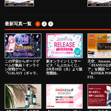
最新写真一覧
1
2
3
この宇宙からボードゲ
新オンラインくじサー
天空、Amazon.
ームが集結！オンライ
ビス「らぶカルくじ」
「AYANEO公
ン対戦ゲーム
が8月18日（火）より販
ア」を開設 〜
『GALAST（ギャラ..
売開始..
「KONKR PO
FIT..