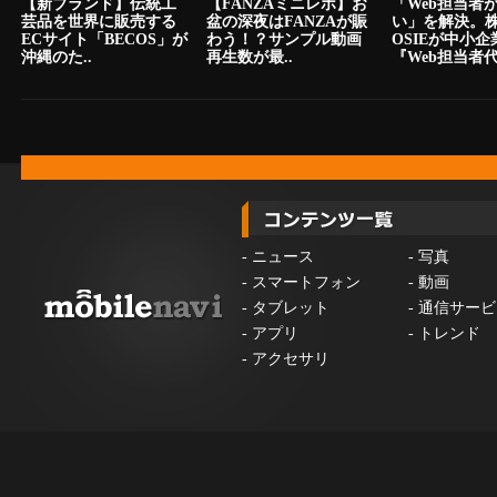
【新ブランド】伝統工
【FANZAミニレポ】お
「Web担当者
芸品を世界に販売する
盆の深夜はFANZAが賑
い」を解決。
ECサイト「BECOS」が
わう！？サンプル動画
OSIEが中小
沖縄のた..
再生数が最..
『Web担当者代.
-
ニュース
-
写真
-
スマートフォン
-
動画
-
タブレット
-
通信サービ
-
アプリ
-
トレンド
-
アクセサリ