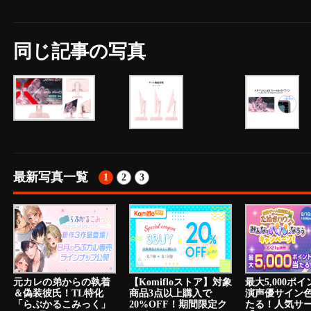
同じ記事の写真
最新写真一覧
1
2
3
元カレの弟からの執着
【Komifloストア】対象
最大5,000ポ
＆偽装彼氏！TL特化
商品3点以上購入で
演声優サイン
「らぶかるこみっく」
20%OFF！期間限定ク
たる！人気サ