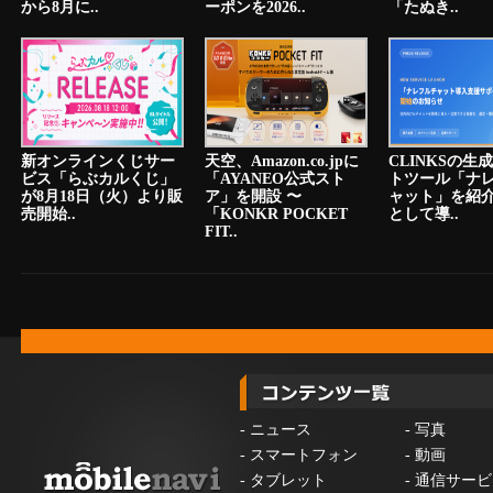
から8月に..
ーポンを2026..
「たぬき..
新オンラインくじサー
天空、Amazon.co.jpに
CLINKSの生
ビス「らぶカルくじ」
「AYANEO公式スト
トツール「ナ
が8月18日（火）より販
ア」を開設 〜
ャット」を紹
売開始..
「KONKR POCKET
として導..
FIT..
-
ニュース
-
写真
-
スマートフォン
-
動画
-
タブレット
-
通信サービ