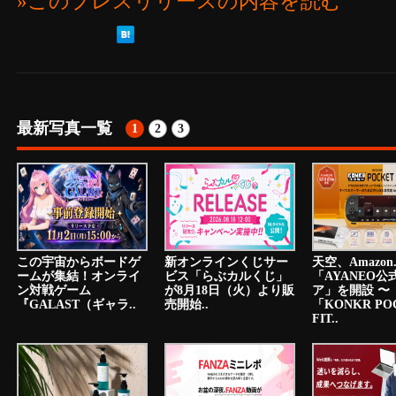
»このプレスリリースの内容を読む
最新写真一覧
1
2
3
この宇宙からボードゲ
新オンラインくじサー
天空、Amazon.
ームが集結！オンライ
ビス「らぶカルくじ」
「AYANEO公
ン対戦ゲーム
が8月18日（火）より販
ア」を開設 〜
『GALAST（ギャラ..
売開始..
「KONKR PO
FIT..