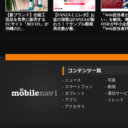
【新ブランド】伝統工
【FANZAミニレポ】お
「Web担当者
芸品を世界に販売する
盆の深夜はFANZAが賑
い」を解決。
ECサイト「BECOS」が
わう！？サンプル動画
OSIEが中小
沖縄のた..
再生数が最..
『Web担当者代.
-
ニュース
-
写真
-
スマートフォン
-
動画
-
タブレット
-
通信サービ
-
アプリ
-
トレンド
-
アクセサリ