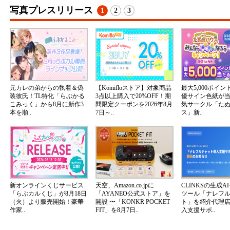
写真プレスリリース
1
2
3
元カレの弟からの執着＆偽
【Komifloストア】対象商品
最大5,000ポイ
装彼氏！TL特化「らぶかる
3点以上購入で20%OFF！期
優サイン色紙が
こみっく」から8月に新作3
間限定クーポンを2026年8月
気サークル「た
本を順..
7日～..
ス」新..
新オンラインくじサービス
天空、Amazon.co.jpに
CLINKSの生成A
「らぶカルくじ」が8月18日
「AYANEO公式ストア」を
ツール「ナレフ
（火）より販売開始！豪華
開設 〜「KONKR POCKET
ト」を紹介代理
作家..
FIT」を8月7日..
入支援サポ..