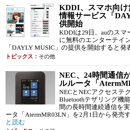
KDDI、スマホ向
情報サービス「DAYL
供開始
KDDIは29日、auの
に無料のエンターテイ
「DAYLY MUSIC」の提供を開始すると
トピックス：
その他
NEC、24時間通信
ルルータ「AtermM
NECとNECアクセステ
Bluetoothテザリング
間の長時間連続通信を実
ータ「AtermMR03LN」を2月1日から発
と読む