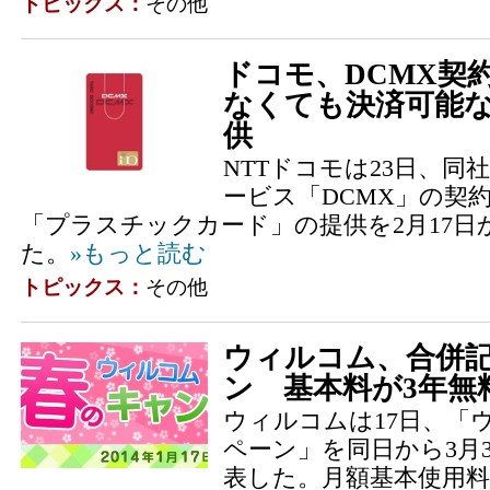
トピックス：
その他
ドコモ、DCMX契
なくても決済可能な
供
NTTドコモは23日、
ービス「DCMX」の契約
「プラスチックカード」の提供を2月17日
た。
»もっと読む
トピックス：
その他
ウィルコム、合併
ン 基本料が3年無
ウィルコムは17日、「
ペーン」を同日から3月
表した。月額基本使用料