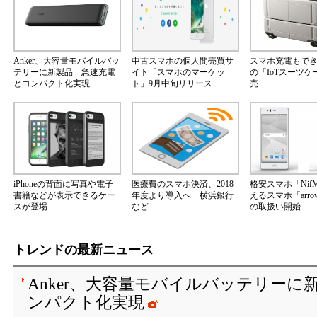
Anker、大容量モバイルバッ
中古スマホの個人間売買サ
スマホ充電もで
テリーに新製品 急速充電
イト「スマホのマーケッ
の「IoTスーツ
とコンパクト化実現
ト」9月中旬リリース
売
iPhoneの背面に写真や電子
医療費のスマホ決済、2018
格安スマホ「Nif
書籍などが表示できるケー
年度より導入へ 横浜銀行
えるスマホ「arrow
スが登場
など
の取扱い開始
トレンドの最新ニュース
Anker、大容量モバイルバッテリーに
ンパクト化実現