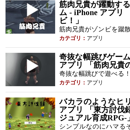
筋肉兄貴が躍動す
ム - iPhone ア
ビ！」
筋肉兄貴がゾンビを蹴
カテゴリ：
アプリ
奇抜な幅跳びゲームを体
アプリ 「筋肉兄貴
奇抜な幅跳びで遊べる
カテゴリ：
アプリ
バカラのようなヒリつき
アプリ 「東方討伐録
ジュアル育成RPG-
シンプルなのにハマる