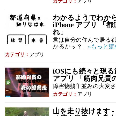
カテゴリ：
アプリ
わかるようでわから
iPhone アプリ 
れ」
君は自分の住んで居る
かるかッ？。
»もっと読
カテゴリ：
アプリ
iOSにも続々と現る筋肉
アプリ 「筋肉兄貴
障害物競争並みの大変
カテゴリ：
アプリ
山を走り抜けます - i