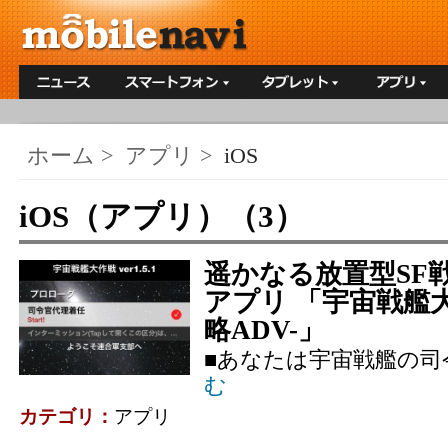
ホーム
>
アプリ
>
iOS
iOS（アプリ）（3）
遥かなる放置型SF戦略A
アプリ 「宇宙戦艦大
略ADV-」
■あなたは宇宙戦艦の司
む
カテゴリ：
アプリ