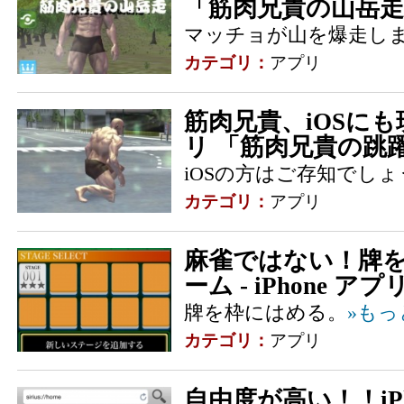
「筋肉兄貴の山岳走
マッチョが山を爆走し
カテゴリ：
アプリ
筋肉兄貴、iOSにも現る
リ 「筋肉兄貴の跳
iOSの方はご存知でし
カテゴリ：
アプリ
麻雀ではない！牌
ーム - iPhone 
牌を枠にはめる。
»もっ
カテゴリ：
アプリ
自由度が高い！！iP