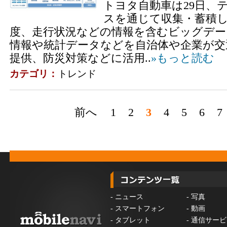
トヨタ自動車は29日、
スを通じて収集・蓄積
度、走行状況などの情報を含むビッグデー
情報や統計データなどを自治体や企業が交
提供、防災対策などに活用..
»もっと読む
カテゴリ：
トレンド
前へ
1
2
3
4
5
6
7
-
ニュース
-
写真
-
スマートフォン
-
動画
-
タブレット
-
通信サービ