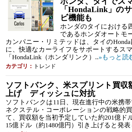
ホンダ、タイでス
「HondaLink」
ビ機能も
ホンダのタイにおける
であるホンダオートモ
カンパニー・リミテッドは、タイのHond
に、快適なカーライフをサポートするス
「HondaLink（ホンダリンク）..
»もっと読
カテゴリ：
トレンド
ソフトバンク、米スプリント買収額
上げ ディッシュに対抗
ソフトバンクは11日、現在進行中の米携
ネクステル・コーポレーションの戦略的買
て、買収額を当初予定していた約201億ドル
15億ドル（約1480億円）引き上げると発