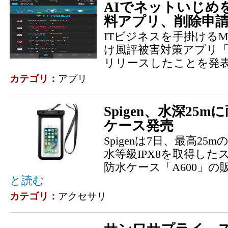
AIでネットいじめ
料アプリ、削除申
ITビジネスを手掛けるM
け風評被害対策アプリ「SWAG
リリースしたことを発
カテゴリ：
アプリ
Spigen、水深25
ケース発売
Spigenは7日、最高2
水等級IPX8を取得し
防水ケース「A600」
と読む
カテゴリ：
アクセサリ