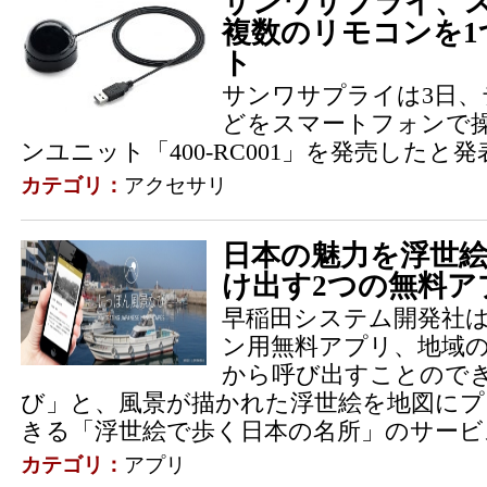
サンワサプライ、
複数のリモコンを1
ト
サンワサプライは3日
どをスマートフォンで
ンユニット「400-RC001」を発売したと
カテゴリ：
アクセサリ
日本の魅力を浮世
け出す2つの無料ア
早稲田システム開発社は
ン用無料アプリ、地域
から呼び出すことので
び」と、風景が描かれた浮世絵を地図に
きる「浮世絵で歩く日本の名所」のサービス
カテゴリ：
アプリ