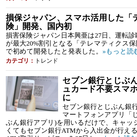
損保ジャパン、スマホ活用した「
険」開発、国内初
損害保険ジャパン日本興亜は27日、運転
が最大20%割引となる「テレマティクス
で初めて開発したと発表した。
»もっと読
カテゴリ：
トレンド
セブン銀行とじぶ
ュカード不要スマホ
に
セブン銀行とじぶん銀
マートフォンアプリ「じ
ぶん銀行アプリ)を用いるだけで、キャッ
くてもセブン銀行ATMから入出金が行え