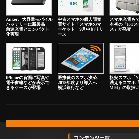
Anker、大容量モバイル
中古スマホの個人間売
スマホ充電も
バッテリーに新製品
買サイト「スマホのマ
本初の「IoT
急速充電とコンパクト
ーケット」9月中旬リリ
ス」が発売
化実現
ース
iPhoneの背面に写真や
医療費のスマホ決済、
格安スマホ「N
電子書籍などが表示で
2018年度より導入へ
洗えるスマホ「a
きるケースが登場
横浜銀行など
M04」の取扱