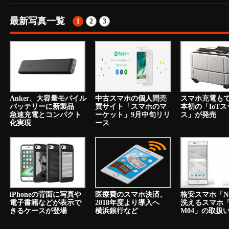
最新写真一覧
1
2
3
Anker、大容量モバイル
中古スマホの個人間売
スマホ充電も
バッテリーに新製品
買サイト「スマホのマ
本初の「IoT
急速充電とコンパクト
ーケット」9月中旬リリ
ス」が発売
化実現
ース
iPhoneの背面に写真や
医療費のスマホ決済、
格安スマホ「N
電子書籍などが表示で
2018年度より導入へ
洗えるスマホ「a
きるケースが登場
横浜銀行など
M04」の取扱