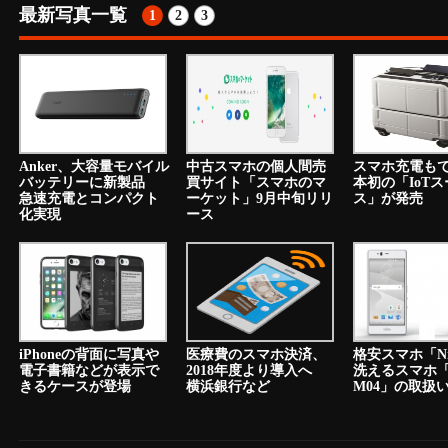
最新写真一覧
1
2
3
Anker、大容量モバイル
中古スマホの個人間売
スマホ充電も
バッテリーに新製品
買サイト「スマホのマ
本初の「IoT
急速充電とコンパクト
ーケット」9月中旬リリ
ス」が発売
化実現
ース
iPhoneの背面に写真や
医療費のスマホ決済、
格安スマホ「N
電子書籍などが表示で
2018年度より導入へ
洗えるスマホ「a
きるケースが登場
横浜銀行など
M04」の取扱