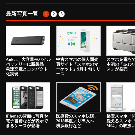
最新写真一覧
1
2
3
Anker、大容量モバイル
中古スマホの個人間売
スマホ充電も
バッテリーに新製品
買サイト「スマホのマ
本初の「IoT
急速充電とコンパクト
ーケット」9月中旬リリ
ス」が発売
化実現
ース
iPhoneの背面に写真や
医療費のスマホ決済、
格安スマホ「N
電子書籍などが表示で
2018年度より導入へ
洗えるスマホ「a
きるケースが登場
横浜銀行など
M04」の取扱