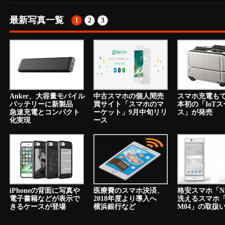
最新写真一覧
1
2
3
Anker、大容量モバイル
中古スマホの個人間売
スマホ充電も
バッテリーに新製品
買サイト「スマホのマ
本初の「IoT
急速充電とコンパクト
ーケット」9月中旬リリ
ス」が発売
化実現
ース
iPhoneの背面に写真や
医療費のスマホ決済、
格安スマホ「N
電子書籍などが表示で
2018年度より導入へ
洗えるスマホ「a
きるケースが登場
横浜銀行など
M04」の取扱