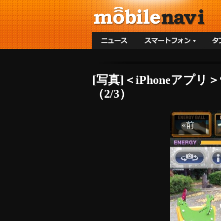
[写真]＜iPhoneアプリ
（2/3）
«前