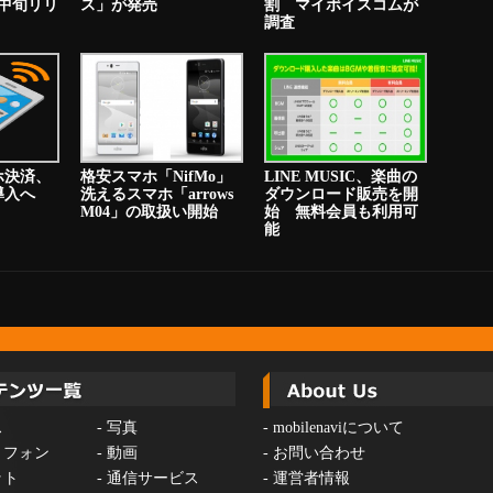
中旬リリ
ス」が発売
割 マイボイスコムが
調査
ホ決済、
格安スマホ「NifMo」
LINE MUSIC、楽曲の
り導入へ
洗えるスマホ「arrows
ダウンロード販売を開
M04」の取扱い開始
始 無料会員も利用可
能
ス
-
写真
-
mobilenaviについて
トフォン
-
動画
-
お問い合わせ
ット
-
通信サービス
-
運営者情報