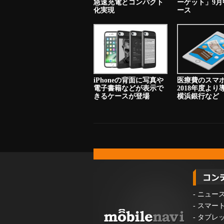
急速充電とコンパクト
ーケット」9月
化実現
ース
iPhoneの背面に写真や
医療費のスマ
電子書籍などが表示で
2018年度よ
きるケースが登場
横浜銀行など
-
ニュー
-
スマー
-
タブレ