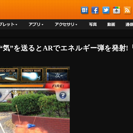
＞“気”を送るとARでエネルギー弾を発射!「AR 
次»