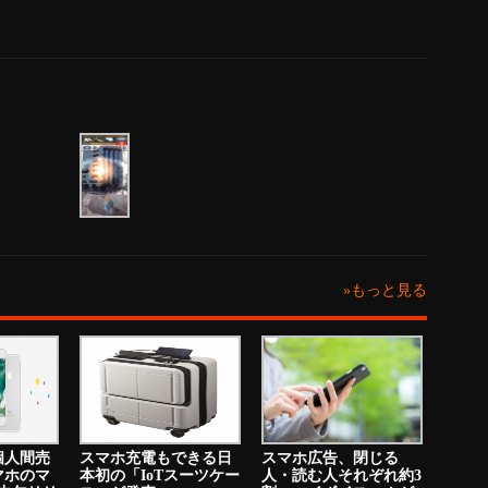
»もっと見る
個人間売
スマホ充電もできる日
スマホ広告、閉じる
マホのマ
本初の「IoTスーツケー
人・読む人それぞれ約3