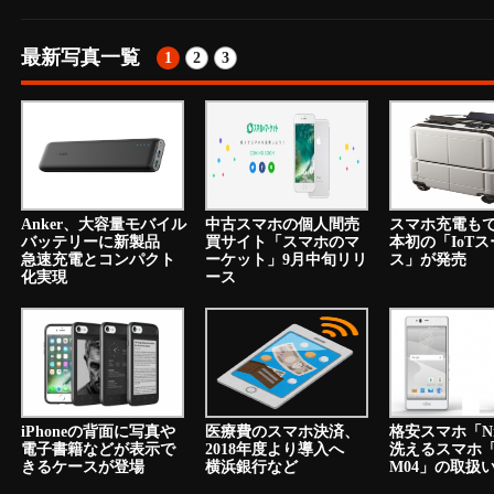
最新写真一覧
1
2
3
Anker、大容量モバイル
中古スマホの個人間売
スマホ充電も
バッテリーに新製品
買サイト「スマホのマ
本初の「IoT
急速充電とコンパクト
ーケット」9月中旬リリ
ス」が発売
化実現
ース
iPhoneの背面に写真や
医療費のスマホ決済、
格安スマホ「N
電子書籍などが表示で
2018年度より導入へ
洗えるスマホ「a
きるケースが登場
横浜銀行など
M04」の取扱