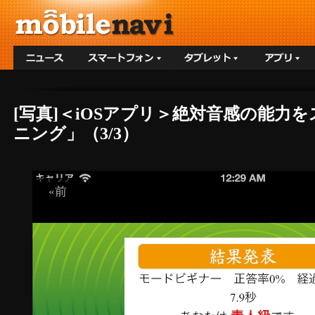
[写真]＜iOSアプリ＞絶対音感の能
ニング」（3/3）
«前