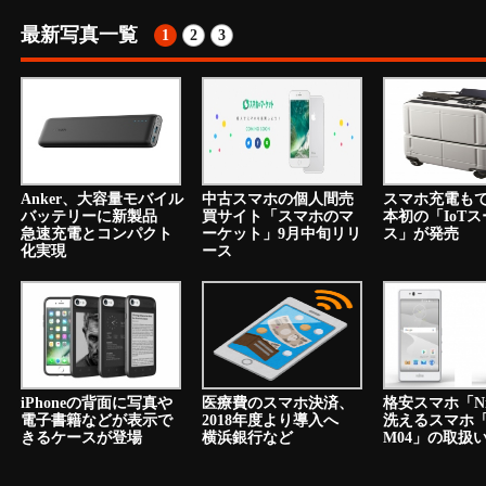
最新写真一覧
1
2
3
Anker、大容量モバイル
中古スマホの個人間売
スマホ充電も
バッテリーに新製品
買サイト「スマホのマ
本初の「IoT
急速充電とコンパクト
ーケット」9月中旬リリ
ス」が発売
化実現
ース
iPhoneの背面に写真や
医療費のスマホ決済、
格安スマホ「N
電子書籍などが表示で
2018年度より導入へ
洗えるスマホ「a
きるケースが登場
横浜銀行など
M04」の取扱