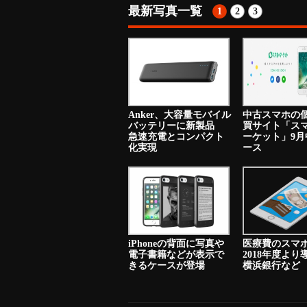
最新写真一覧
1
2
3
Anker、大容量モバイル
中古スマホの
バッテリーに新製品
買サイト「ス
急速充電とコンパクト
ーケット」9月
化実現
ース
iPhoneの背面に写真や
医療費のスマ
電子書籍などが表示で
2018年度よ
きるケースが登場
横浜銀行など