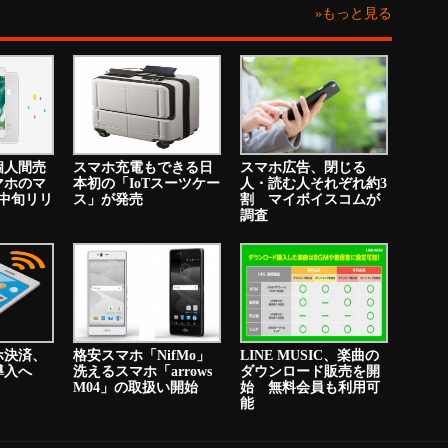
»もっと見る
個人間売
スマホ充電もできる日
スマホ広告、閉じる
マホのマ
本初の「IoTスーツケー
人・読む人それぞれ約3
中旬リリ
ス」が発売
割 マイボイスコムが
調査
ホ決済、
格安スマホ「NifMo」
LINE MUSIC、楽曲の
り導入へ
洗えるスマホ「arrows
ダウンロード販売を開
M04」の取扱い開始
始 無料会員も利用可
能