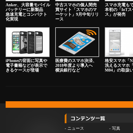
Anker、大容量モバイル
中古スマホの個人間売
スマホ充電も
バッテリーに新製品
買サイト「スマホのマ
本初の「IoT
急速充電とコンパクト
ーケット」9月中旬リリ
ス」が発売
化実現
ース
iPhoneの背面に写真や
医療費のスマホ決済、
格安スマホ「N
電子書籍などが表示で
2018年度より導入へ
洗えるスマホ「a
きるケースが登場
横浜銀行など
M04」の取扱
-
ニュース
-
写真