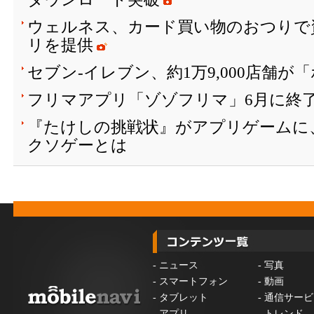
ウェルネス、カード買い物のおつりで
リを提供
セブン‐イレブン、約1万9,000店舗
フリマアプリ「ゾゾフリマ」6月に終
『たけしの挑戦状』がアプリゲームに
クソゲーとは
-
ニュース
-
写真
-
スマートフォン
-
動画
-
タブレット
-
通信サービ
-
アプリ
-
トレンド