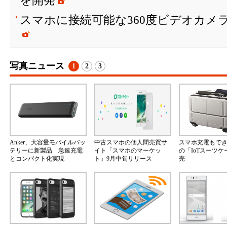
を開発
スマホに接続可能な360度ビデオカメラ「In
写真ニュース
1
2
3
Anker、大容量モバイルバッ
中古スマホの個人間売買サ
スマホ充電もで
テリーに新製品 急速充電
イト「スマホのマーケッ
の「IoTスーツ
とコンパクト化実現
ト」9月中旬リリース
売