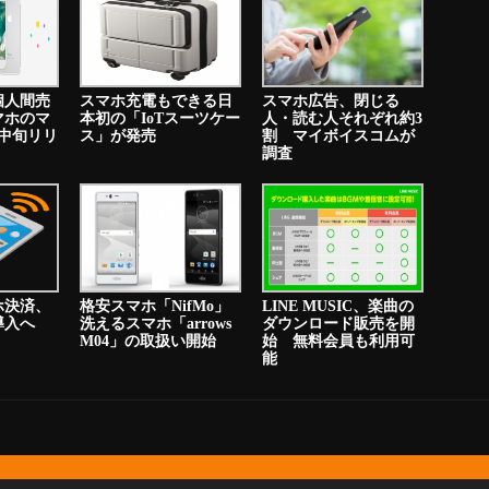
個人間売
スマホ充電もできる日
スマホ広告、閉じる
マホのマ
本初の「IoTスーツケー
人・読む人それぞれ約3
中旬リリ
ス」が発売
割 マイボイスコムが
調査
ホ決済、
格安スマホ「NifMo」
LINE MUSIC、楽曲の
り導入へ
洗えるスマホ「arrows
ダウンロード販売を開
M04」の取扱い開始
始 無料会員も利用可
能