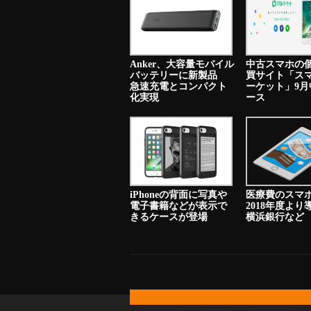
Anker、大容量モバイル
中古スマホの
バッテリーに新製品
買サイト「ス
急速充電とコンパクト
ーケット」9月
化実現
ース
iPhoneの背面に写真や
医療費のスマ
電子書籍などが表示で
2018年度よ
きるケースが登場
横浜銀行など