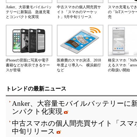
Anker、大容量モバイルバッ
中古スマホの個人間売買サ
スマホ充電もで
テリーに新製品 急速充電
イト「スマホのマーケッ
の「IoTスーツ
とコンパクト化実現
ト」9月中旬リリース
売
iPhoneの背面に写真や電子
医療費のスマホ決済、2018
格安スマホ「Nif
書籍などが表示できるケー
年度より導入へ 横浜銀行
えるスマホ「arrow
スが登場
など
の取扱い開始
トレンドの最新ニュース
Anker、大容量モバイルバッテリーに
ンパクト化実現
中古スマホの個人間売買サイト「スマ
中旬リリース