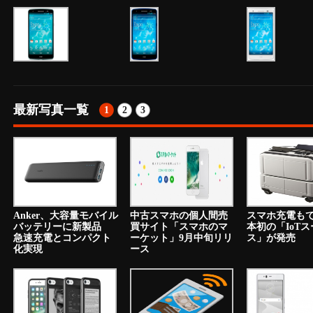
最新写真一覧
1
2
3
Anker、大容量モバイル
中古スマホの個人間売
スマホ充電も
バッテリーに新製品
買サイト「スマホのマ
本初の「IoT
急速充電とコンパクト
ーケット」9月中旬リリ
ス」が発売
化実現
ース