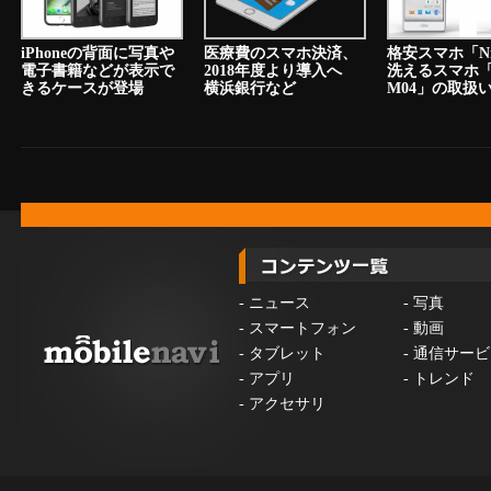
iPhoneの背面に写真や
医療費のスマホ決済、
格安スマホ「N
電子書籍などが表示で
2018年度より導入へ
洗えるスマホ「a
きるケースが登場
横浜銀行など
M04」の取扱
-
ニュース
-
写真
-
スマートフォン
-
動画
-
タブレット
-
通信サービ
-
アプリ
-
トレンド
-
アクセサリ