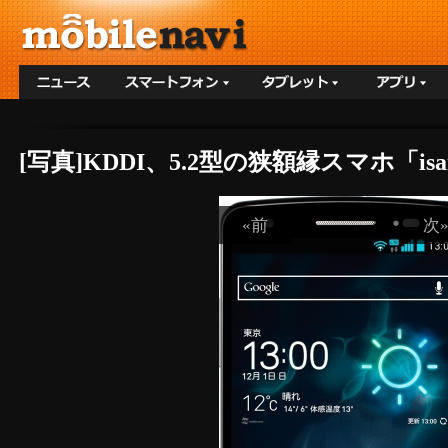
[写真]KDDI、5.2型の狭額縁スマホ「isa
«前
次