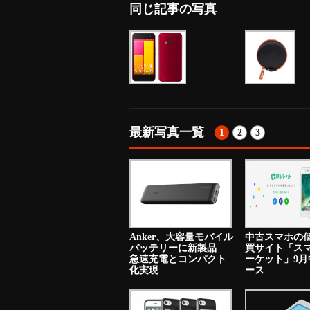
同じ記事の写真
最新写真一覧
1
2
3
Anker、大容量モバイル
中古スマホの
バッテリーに新製品
買サイト「ス
急速充電とコンパクト
ーケット」9月
化実現
ース