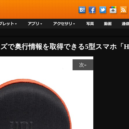
ズで奥行情報を取得できる5型スマホ「HTC J b
次»