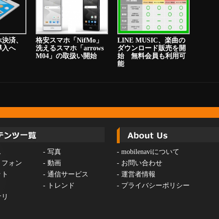
ホ決済、
格安スマホ「NifMo」
LINE MUSIC、楽曲の
り導入へ
洗えるスマホ「arrows
ダウンロード販売を開
M04」の取扱い開始
始 無料会員も利用可
能
ス
-
写真
-
mobilenaviについて
トフォン
-
動画
-
お問い合わせ
ット
-
通信サービス
-
運営者情報
-
トレンド
-
プライバシーポリシー
サリ