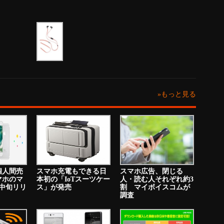
»もっと見る
個人間売
スマホ充電もできる日
スマホ広告、閉じる
マホのマ
本初の「IoTスーツケー
人・読む人それぞれ約3
中旬リリ
ス」が発売
割 マイボイスコムが
調査