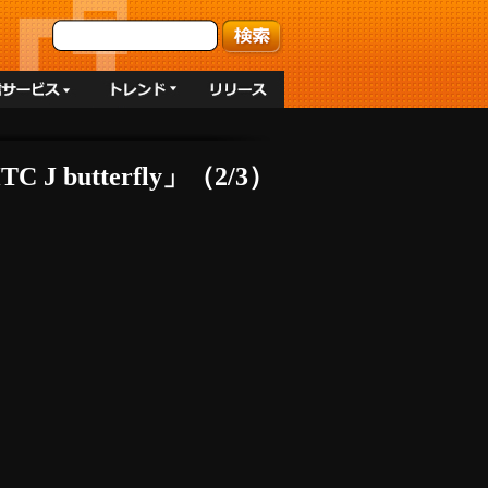
utterfly」（2/3）