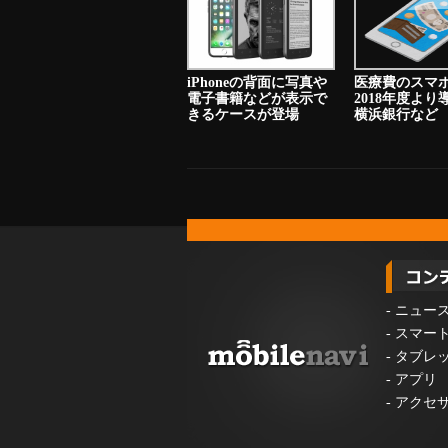
iPhoneの背面に写真や
医療費のスマ
電子書籍などが表示で
2018年度よ
きるケースが登場
横浜銀行など
-
ニュー
-
スマー
-
タブレ
-
アプリ
-
アクセ