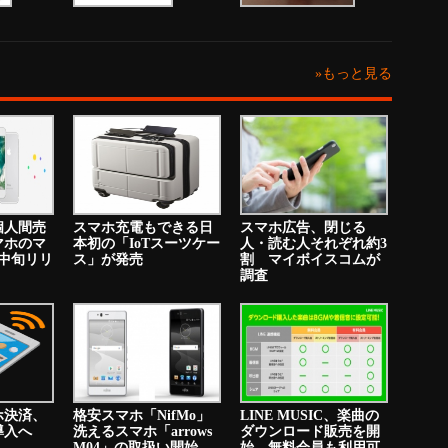
»もっと見る
個人間売
スマホ充電もできる日
スマホ広告、閉じる
マホのマ
本初の「IoTスーツケー
人・読む人それぞれ約3
中旬リリ
ス」が発売
割 マイボイスコムが
調査
ホ決済、
格安スマホ「NifMo」
LINE MUSIC、楽曲の
り導入へ
洗えるスマホ「arrows
ダウンロード販売を開
M04」の取扱い開始
始 無料会員も利用可