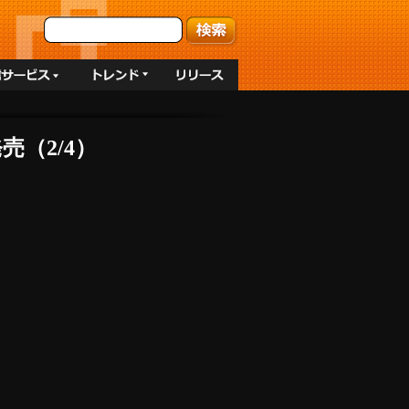
売（2/4）