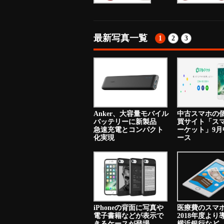
最新写真一覧
1
2
3
Anker、大容量モバイル
中古スマホの
バッテリーに新製品
買サイト「ス
急速充電とコンパクト
ーケット」9月
化実現
ース
iPhoneの背面に写真や
医療費のスマ
電子書籍などが表示で
2018年度よ
きるケースが登場
横浜銀行など