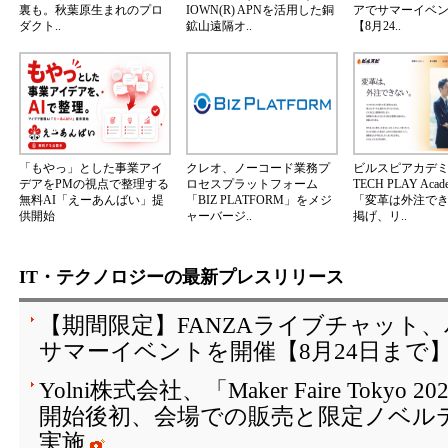
裏も。秋葉原生まれのプロ
IOWN(R) APNを活用した銅
アでサマーイベ
ダクト..
鉱山遠隔オ..
【8月24..
「もやっ」とした事業アイ
クレオ、ノーコード業務プ
ビルスピアカデ
デアをPMの視点で整理する
ロセスプラットフォーム
TECH PLAY Aca
無料AI「えーあんばい」提
「BIZ PLATFORM」をメジ
「変革は外注で
供開始
ャーバージ..
掲げ、リ..
IT・テクノロジーの最新プレスリリース
【期間限定】FANZAライブチャット
サマーイベントを開催【8月24日まで
Yolni株式会社、「Maker Faire Toky
開始後初、会場での販売と限定ノベル
実施