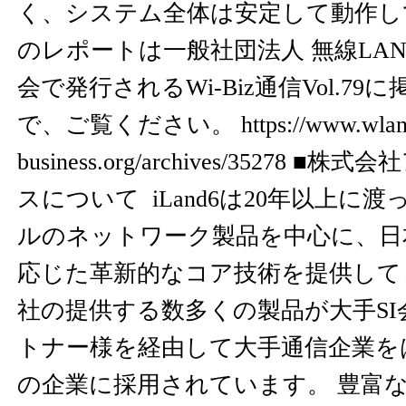
く、システム全体は安定して動作し
のレポートは一般社団法人 無線LA
会で発行されるWi-Biz通信Vol.7
で、ご覧ください。
https://www.wlan
business.org/archives/35278
■株式会社
スについて iLand6は20年以上に
ルのネットワーク製品を中心に、日
応じた革新的なコア技術を提供して
社の提供する数多くの製品が大手SI
トナー様を経由して大手通信企業を
の企業に採用されています。 豊富