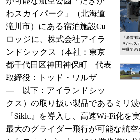
が可能な航空公園「たきか
わスカイパーク」（北海道
滝川市）にある宿泊施設Cu
ロッジに、株式会社アイラ
「豪雪施設
きかわス
中継でWi-
ンドシックス（本社：東京
都千代田区神田神保町 代表
取締役：トッド・ワルザ
― 以下：アイランドシッ
クス）の取り扱い製品であるミリ波Gig
『Siklu』を導入し、高速Wi-Fi化
最大のグライダー飛行が可能な航空