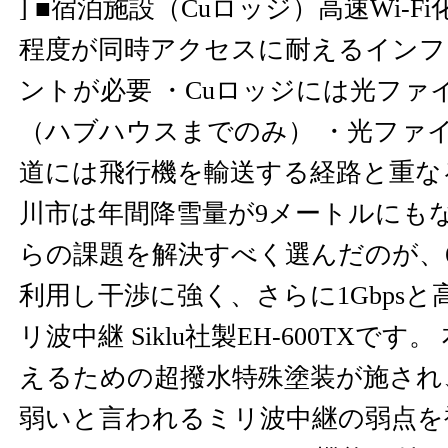
] ■宿泊施設（Cuロッジ）高速Wi-Fi
程度が同時アクセスに耐えるインフ
ントが必要 ・Cuロッジには光ファ
（ハブハウスまでのみ） ・光ファ
道には飛行機を輸送する経路と重な
川市は年間降雪量が9メートルにもな
らの課題を解決すべく選んだのが、6
利用し干渉に強く、さらに1Gbps
リ波中継 Siklu社製EH-600TXで
えるための超撥水特殊塗装が施され
弱いと言われるミリ波中継の弱点を