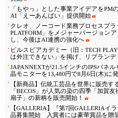
「もやっ」とした事業アイデアをPM
AI「えーあんばい」提供開始
クレオ、ノーコード業務プロセスプラッ
PLATFORM」をメジャーバージョン
し、今後はAI連携の強化へ
ビルスピアカデミー（旧：TECH PLAY 
は外注できない」を掲げ、リブランデ
JAPANNEXTが21.5インチのIPSパ
晶モニターを13,480円で8月6日(木)に
【新商品】伝統工芸品を世界に販売する
「BECOS」が人気の染の四季「加賀
扇子」の新柄を販売開始！
【GALLERIA】『第7回GALLERI
品募集開始 入賞者には豪華賞品を贈