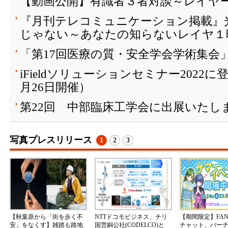
【動画公開】有識者３者対談～レイヤ
『月刊テレコミュニケーション掲載』
じゃない～あなたの知らないレイヤ１
「第17回医療の質・安全学会学術集会
iFieldソリューションセミナー2022
月26日開催）
第22回 中部臨床工学会に出展いたし
写真プレスリリース
1
2
3
【秋葉原から「街を歩く不
NTTドコモビジネス、チリ
【期間限定】FA
安」をなくす】雑踏も路地
国営銅公社(CODELCO)と
チャット、バー