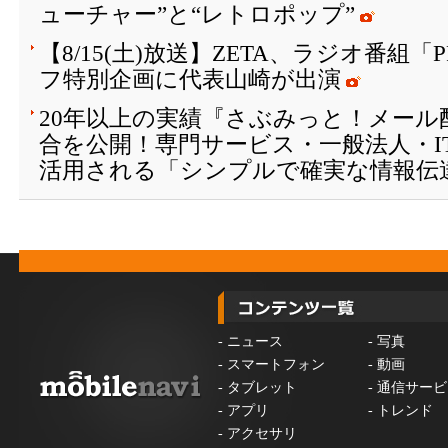
ューチャー”と“レトロポップ”
【8/15(土)放送】ZETA、ラジオ番組「
フ特別企画に代表山崎が出演
20年以上の実績『さぶみっと！メール
合を公開！専門サービス・一般法人・I
活用される「シンプルで確実な情報伝
-
ニュース
-
写真
-
スマートフォン
-
動画
-
タブレット
-
通信サービ
-
アプリ
-
トレンド
-
アクセサリ