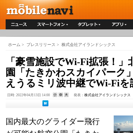
ホーム
>
プレスリリース
>
株式会社アイランドシックス
「豪雪施設でWi-Fi拡張！
園「たきかわスカイパーク
えうるミリ波中継でWi-Fiを
日時: 2022年04月13日 14:00
発表：
株式会社アイランドシックス
国内最大のグライダー飛行