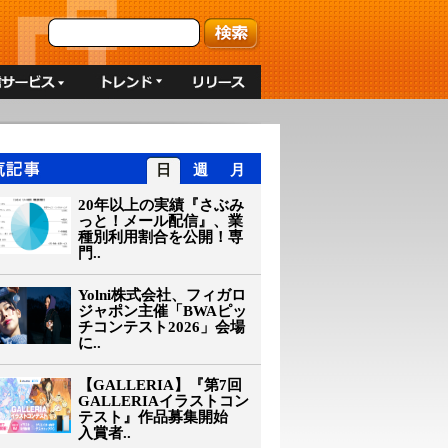
日
週
月
20年以上の実績『さぶみ
っと！メール配信』、業
種別利用割合を公開！専
門..
Yolni株式会社、フィガロ
ジャポン主催「BWAピッ
チコンテスト2026」会場
に..
【GALLERIA】『第7回
GALLERIAイラストコン
テスト』作品募集開始
入賞者..