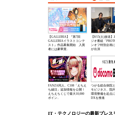
【GALLERIA】『第7回
【8/15(土)放送】
GALLERIAイラストコンテ
ジオ番組「PRO
スト』作品募集開始 入賞
ンオフ特別企画
者には豪華賞..
が出演
FANZA同人、C108「えちえ
つがる総合病院と
ち縁日」追加情報を公開！
モビジネス、院
えちえちくじで最大10,000
環境整備を起点
ポイン..
DXを推進
IT・テクノロジーの最新プレス