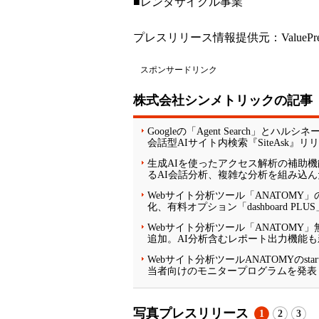
■レンタサイクル事業
プレスリリース情報提供元：
ValuePr
スポンサードリンク
株式会社シンメトリックの記事
Googleの「Agent Search」
会話型AIサイト内検索『SiteAsk』リ
生成AIを使ったアクセス解析の補助機能
るAI会話分析、複雑な分析を組み込ん
Webサイト分析ツール「ANATOMY」
化、有料オプション「dashboard PLU
Webサイト分析ツール「ANATOMY」
追加。AI分析含むレポート出力機能
Webサイト分析ツールANATOMYのst
当者向けのモニタープログラムを発表
写真プレスリリース
1
2
3