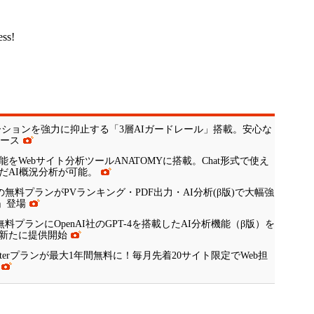
ess!
とハルシネーションを強力に抑止する「3層AIガードレール」搭載。安心な
リース
をWebサイト分析ツールANATOMYに搭載。Chat形式で使え
だAI概況分析が可能。
の無料プランがPVランキング・PDF出力・AI分析(β版)で大幅強
S」登場
無料プランにOpenAI社のGPT-4を搭載したAI分析機能（β版）を
も新たに提供開始
arterプランが最大1年間無料に！毎月先着20サイト限定でWeb担