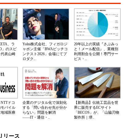
ZETA、ラ
Yolni株式会社、フィガロジ
20年以上の実績『さぶみっ
TO」のスピ
ャポン主催「BWAピッチコ
と！メール配信』、業種別
に代表山崎
ンテスト2026」会場にてプ
利用割合を公開！専門サー
ロダク..
ビス・..
NTTドコ
企業のデジタル化で深刻化
【新商品】伝統工芸品を世
内モバイル
する「問い合わせ先が分か
界に販売するECサイト
に地域医療
らない」問題を解消
「BECOS」が、「山脇刃物
――IT・通信・..
製作所｜堺..
リリース