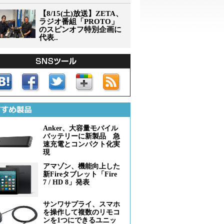
【8/15(土)放送】ZETA、
ラジオ番組「PROTO」
のスピンオフ特別企画に
代表..
Anker、大容量モバイル
バッテリーに新製品 急
速充電とコンパクト化実
現
アマゾン、機能向上した
新Fireタブレット「Fire
7 / HD 8」発表
サンワサプライ、スマホ
を操作して複数のリモコ
ンを1つにできるユニッ