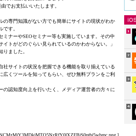
t」経由でお支払いいたします。
ールの専門知識がない方でも簡単にサイトの現状がわか
ルです。
セミナーやSEOセミナー等も実施しています。その中
サイトがどのぐらい見られているのかわからない。」
知りました。
自社サイトの状況を把握できる機能を取り揃えている
に広くツールを知ってもらい、ぜひ無料プランをご利
ーの認知度向上を行いたく、メディア運営者の方々に
。
3NCMzMjY3MDkjMTQ5NzRfY0lXZFBjS0ptbi5wbmc.png
]