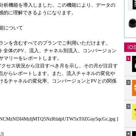
I分析機能を導入しました。この機能により、データの
感的に理解できるようになります。
能について
プランを含むすべてのプランでご利用いただけます。
ト全体のPV、流入、チャネル別流入、コンバージョン
のサマリーをレポートします。
トアクセス状況から注目すべき月を示し、その月が注目す
点からレポートします。また、流入チャネルの変化や
けるチャネルの変化率、コンバージョンとPVとの関係
3NCMzNDI4MzIjMTQ5NzRfalpUTW5xT0ZGay5qcGc.jpg
]
I