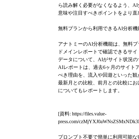
ら読み解く必要がなくなるよう、A
意味や注目すべきポイントをより直
無料プランから利用できるAI分析機
アナトミーのAI分析機能は、無料
ドメインレポートで確認できるサイ
データについて、AIがサイト状況
AIレポートは、過去6ヶ月のサイ
べき理由を、流入や回遊といった観
最新月との比較、前月との比較にお
についてもレポートします。
[資料:
https://files.value-
press.com/czMjYXJ0aWNsZSMxNDk
プロンプト不要で簡単に利用可能なU