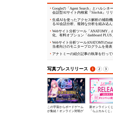
Googleの「Agent Search」
会話型AIサイト内検索『SiteAsk』リ
生成AIを使ったアクセス解析の補助機能
るAI会話分析、複雑な分析を組み込ん
Webサイト分析ツール「ANATOMY」
化、有料オプション「dashboard PLU
Webサイト分析ツールANATOMYのst
当者向けのモニタープログラムを発表
アナトミーの紹介記事の執筆を行って
写真プレスリリース
1
2
3
この宇宙からボードゲーム
新オンラインく
が集結！オンライン対戦ゲ
「らぶカルくじ」