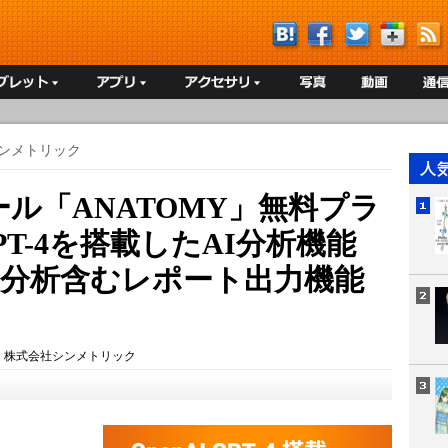
ンメトリック
ール「ANATOMY」無料プラ
GPT-4を搭載したAI分析機能
I分析含むレポート出力機能
：
株式会社シンメトリック