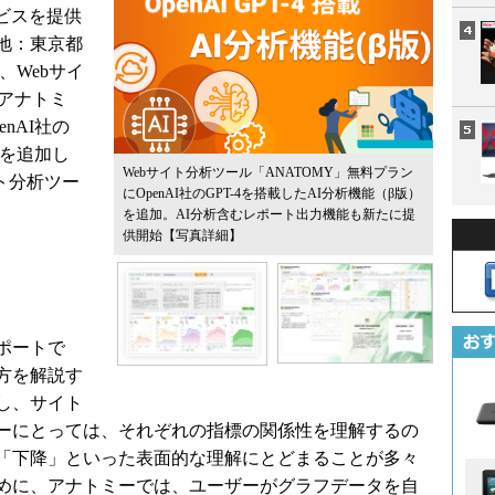
ビスを提供
地：東京都
、Webサイ
下アナトミ
nAI社の
）を追加し
Webサイト分析ツール「ANATOMY」無料プラン
ト分析ツー
にOpenAI社のGPT-4を搭載したAI分析機能（β版）
を追加。AI分析含むレポート出力機能も新たに提
供開始
【写真詳細】
ポートで
方を解説す
し、サイト
ーにとっては、それぞれの指標の関係性を理解するの
「下降」といった表面的な理解にとどまることが多々
めに、アナトミーでは、ユーザーがグラフデータを自