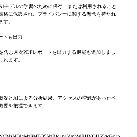
AIモデルの学習のために保存、または利用されること
厳格に保護され、プライバシーに関する懸念を持たれ
ます。
ポートも出力
を含む月次PDFレポートを出力する機能も追加しまし
まれます。
概況とAIによる分析結果、アクセスの増減があったペ
概要を把握できます。
k3NCMzNDI4MzIjMTQ5NzRfd1p1VmhWRHVOUS5qcGc.jpg