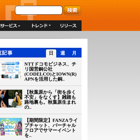
日
週
月
NTTドコモビジネス、チ
リ国営銅公社
(CODELCO)とIOWN(R)
APNを活用した銅..
【秋葉原から「街を歩く
不安」をなくす】雑踏も
路地裏も。秋葉原生まれ
の..
【期間限定】FANZAライ
ブチャット、バーチャル
フロアでサマーイベント
を..