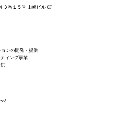
３番１５号 山崎ビル 6F
ションの開発・提供
ルティング事業
提供
ess!