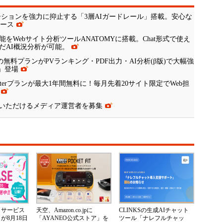
とハルシネーションを強力に抑止する「3層AIガードレール」搭載。安心な
リース
をWebサイト分析ツールANATOMYに搭載。Chat形式で使え
だAI概況分析が可能。
の無料プランがPVランキング・PDF出力・AI分析(β版)で大幅強
S」登場
arterプランが最大1年間無料に！毎月先着20サイト限定でWeb担
いただけるメディア運営者を募集
じサービス
天空、Amazon.co.jpに
CLINKSの生成AIチャット
が8月18日
「AYANEO公式ストア」を
ツール「ナレフルチャッ