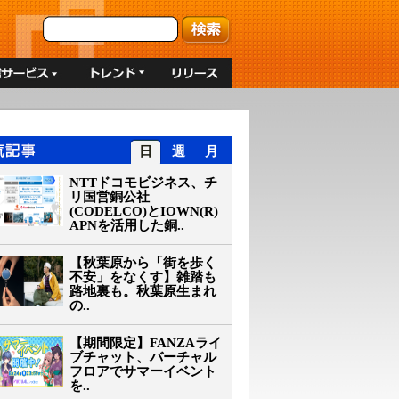
日
週
月
NTTドコモビジネス、チ
リ国営銅公社
(CODELCO)とIOWN(R)
APNを活用した銅..
【秋葉原から「街を歩く
不安」をなくす】雑踏も
路地裏も。秋葉原生まれ
の..
【期間限定】FANZAライ
ブチャット、バーチャル
フロアでサマーイベント
を..