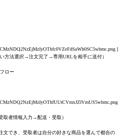
5OCMzNDQ2NzEjMzIyOThfc0VZeFdSaWh0SC5wbmc.png
]
い方法選択→注文完了→専用URLを相手に送付）
取フロー
5OCMzNDQ2NzEjMzIyOThfUUtCVmxJZlVmUS5wbmc.png
受取者情報入力→配送・受取）
注文でき、受取者は自分の好きな商品を選んで都合の