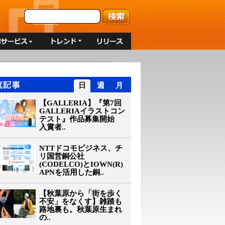
日
週
月
【GALLERIA】『第7回
GALLERIAイラストコン
テスト』作品募集開始
入賞者..
NTTドコモビジネス、チ
リ国営銅公社
(CODELCO)とIOWN(R)
APNを活用した銅..
【秋葉原から「街を歩く
不安」をなくす】雑踏も
路地裏も。秋葉原生まれ
の..