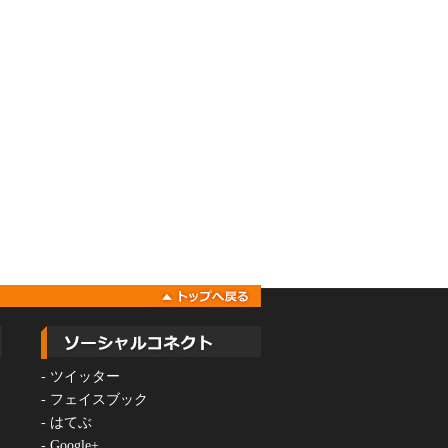
-
ツイッター
-
フェイスブック
-
はてぶ
-
Google+