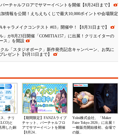
、バーチャルフロアでサマーイベントを開催【8月24日まで】
」追加情報を公開！えちえちくじで最大10,000ポイントや会場限定
ZAキャラメイクコンテスト #03」開催中！【8月31日まで】
が8月23日開催「COMITIA157」に出展！クリエイターの
ース」を開設
サークル「スタジオポーク」新作発売記念キャンペーン、お気に
レゼント【9月11日まで】
ネス、チリ
【期間限定】FANZAライブ
Yolni株式会社、「Maker
LCO)と
チャット、バーチャルフロ
Faire Tokyo 2026」に出展！
Nを活用した銅
アでサマーイベントを開催
一般販売開始後初、会場で
【8月24..
の販..