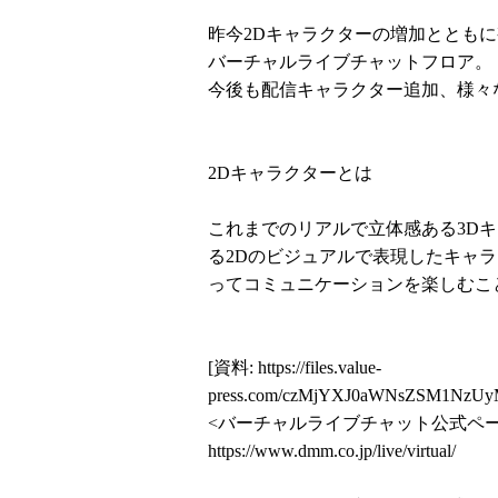
昨今2Dキャラクターの増加ととも
バーチャルライブチャットフロア。
今後も配信キャラクター追加、様々
2Dキャラクターとは
これまでのリアルで立体感ある3D
る2Dのビジュアルで表現したキャ
ってコミュニケーションを楽しむこ
[資料:
https://files.value-
press.com/czMjYXJ0aWNsZSM1NzUy
<バーチャルライブチャット公式ペー
https://www.dmm.co.jp/live/virtual/