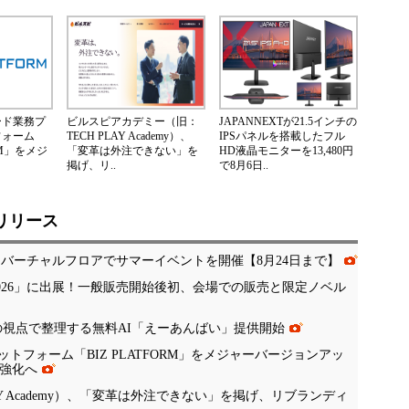
ード業務プ
ビルスピアカデミー（旧：
JAPANNEXTが21.5インチの
フォーム
TECH PLAY Academy）、
IPSパネルを搭載したフル
ORM」をメジ
「変革は外注できない」を
HD液晶モニターを13,480円
掲げ、リ..
で8月6日..
リリース
、バーチャルフロアでサマーイベントを開催【8月24日まで】
 Tokyo 2026」に出展！一般販売開始後初、会場での販売と限定ノベル
の視点で整理する無料AI「えーあんばい」提供開始
フォーム「BIZ PLATFORM」をメジャーバージョンアッ
の強化へ
Y Academy）、「変革は外注できない」を掲げ、リブランディ