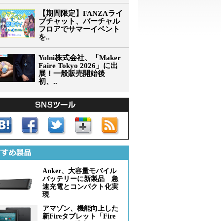
【期間限定】FANZAライ
ブチャット、バーチャル
フロアでサマーイベント
を..
Yolni株式会社、「Maker
Faire Tokyo 2026」に出
展！一般販売開始後
初、..
Anker、大容量モバイル
バッテリーに新製品 急
速充電とコンパクト化実
現
アマゾン、機能向上した
新Fireタブレット「Fire