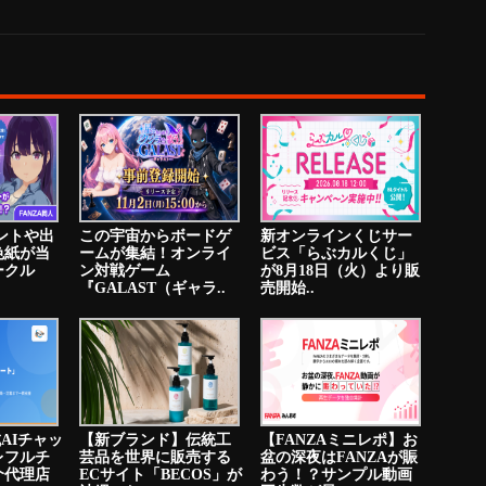
イントや出
この宇宙からボードゲ
新オンラインくじサー
色紙が当
ームが集結！オンライ
ビス「らぶカルくじ」
ークル
ン対戦ゲーム
が8月18日（火）より販
『GALAST（ギャラ..
売開始..
成AIチャッ
【新ブランド】伝統工
【FANZAミニレポ】お
レフルチ
芸品を世界に販売する
盆の深夜はFANZAが賑
介代理店
ECサイト「BECOS」が
わう！？サンプル動画