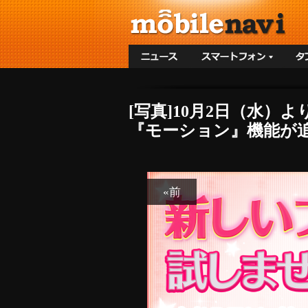
[写真]10月2日（水）
『モーション』機能が追
«前