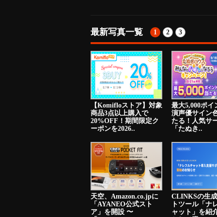
最新写真一覧
1
2
3
【Komifloストア】対象
最大5,000ポ
商品3点以上購入で
演声優サイン
20%OFF！期間限定ク
たる！人気サ
ーポンを2026..
「たぬき..
天空、Amazon.co.jpに
CLINKSの生
「AYANEO公式スト
トツール「ナ
ア」を開設 〜
ャット」を紹