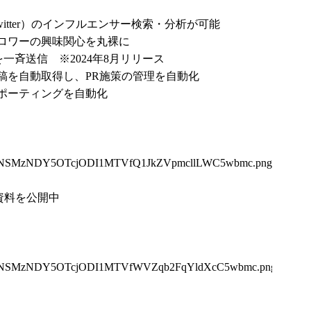
Tok / X（Twitter）のインフルエンサー検索・分析が可能
ロワーの興味関心を丸裸に
一斉送信 ※2024年8月リリース
稿を自動取得し、PR施策の管理を自動化
ポーティングを自動化
xNSMzNDY5OTcjODI1MTVfQ1JkZVpmcllLWC5wbmc.png
ス資料を公開中
UxNSMzNDY5OTcjODI1MTVfWVZqb2FqYldXcC5wbmc.png