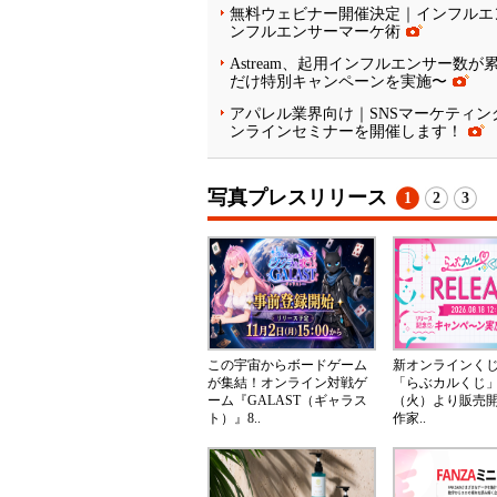
無料ウェビナー開催決定｜インフルエ
ンフルエンサーマーケ術
Astream、起用インフルエンサー数が
だけ特別キャンペーンを実施〜
アパレル業界向け｜SNSマーケティン
ンラインセミナーを開催します！
写真プレスリリース
1
2
3
この宇宙からボードゲーム
新オンラインく
が集結！オンライン対戦ゲ
「らぶカルくじ」
ーム『GALAST（ギャラス
（火）より販売
ト）』8..
作家..