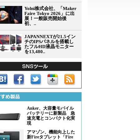
Yolni株式会社、「Maker
Faire Tokyo 2026」に出
展！一般販売開始後
初、..
JAPANNEXTが21.5イン
チのIPSパネルを搭載し
たフルHD液晶モニター
を13,480..
Anker、大容量モバイル
バッテリーに新製品 急
速充電とコンパクト化実
現
アマゾン、機能向上した
新Fireタブレット「Fire