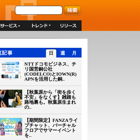
日
週
月
NTTドコモビジネス、チ
リ国営銅公社
(CODELCO)とIOWN(R)
APNを活用した銅..
【秋葉原から「街を歩く
不安」をなくす】雑踏も
路地裏も。秋葉原生まれ
の..
【期間限定】FANZAライ
ブチャット、バーチャル
フロアでサマーイベント
を..