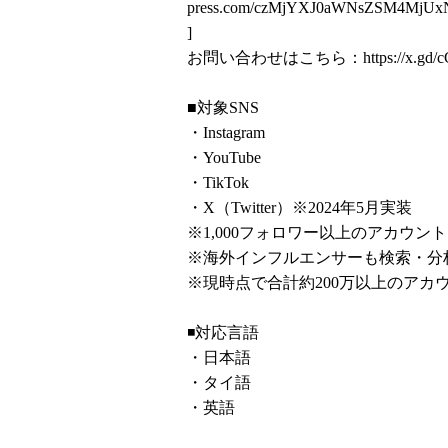
press.com/czMjYXJ0aWNsZSM4Mj
]
お問い合わせはこちら：
https://x.gd
■対象SNS
・Instagram
・YouTube
・TikTok
・X（Twitter）※2024年5月実装
※1,000フォロワー以上のアカウ
※海外インフルエンサーも検索・分
※現時点で合計約200万以上のアカ
◾️対応言語
・日本語
・タイ語
・英語