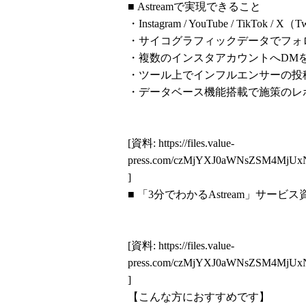
■ Astreamで実現できること
・Instagram / YouTube / Tik
・サイコグラフィックデータでフォ
・複数のインスタアカウントへDMを
・ツール上でインフルエンサーの投
・データベース機能搭載で施策のレ
[資料:
https://files.value-
press.com/czMjYXJ0aWNsZSM4MjU
]
■ 「3分でわかるAstream」サービ
[資料:
https://files.value-
press.com/czMjYXJ0aWNsZSM4Mj
]
【こんな方におすすめです】