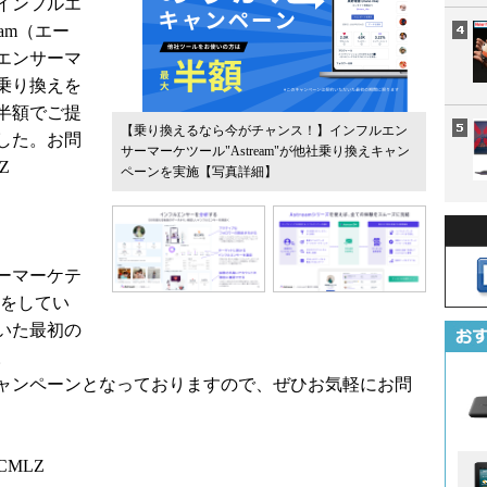
インフルエ
am（エー
エンサーマ
に乗り換えを
半額でご提
【乗り換えるなら今がチャンス！】インフルエン
した。お問
サーマーケツール"Astream"が他社乗り換えキャン
LZ
ペーンを実施
【写真詳細】
サーマーケテ
えをしてい
いた最初の
。
ャンペーンとなっておりますので、ぜひお気軽にお問
/cCMLZ