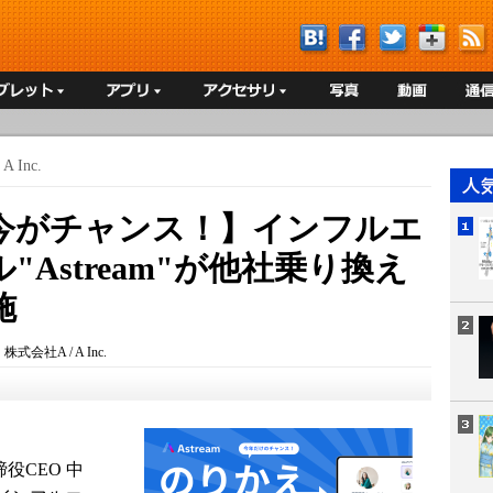
 Inc.
今がチャンス！】インフルエ
Astream"が他社乗り換え
施
：
株式会社A / A Inc.
役CEO 中