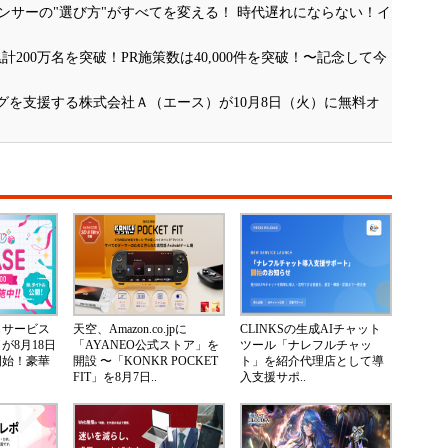
ンサーの"選び方"がすべてを変える！ 時代遅れにならない！イ
累計200万名を突破！PR施策数は40,000件を突破！〜記念して今
グを支援する株式会社Ａ（エース）が10月8日（火）に無料オ
じサービス
天空、Amazon.co.jpに
CLINKSの生成AIチャット
が8月18日
「AYANEO公式ストア」を
ツール「ナレフルチャッ
開始！豪華
開設 〜「KONKR POCKET
ト」を紹介代理店として導
FIT」を8月7日..
入支援サポ..