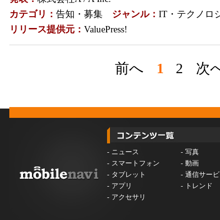
カテゴリ：
告知・募集
ジャンル：
IT・テクノロ
リリース提供元：
ValuePress!
前へ
1
2
次
-
ニュース
-
写真
-
スマートフォン
-
動画
-
タブレット
-
通信サービ
-
アプリ
-
トレンド
-
アクセサリ