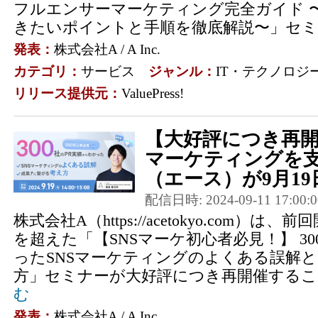
フルエンサーマーケティング完全ガイド 
きたいポイントと手順を徹底解説〜」セミナ
発表：
株式会社A / A Inc.
カテゴリ：
サービス
ジャンル：
IT・テクノロジ
リリース提供元：
ValuePress!
【大好評につき再開
マーケティングを
（エース）が9月19日
配信日時: 2024-09-11 17:00:0
株式会社A（https://acetokyo.com）は
を超えた「【SNSマーケ初心者必見！】 30
ったSNSマーケティングのよくある誤解
方」セミナーが大好評につき再開催すること
む
発表：
株式会社A / A Inc.