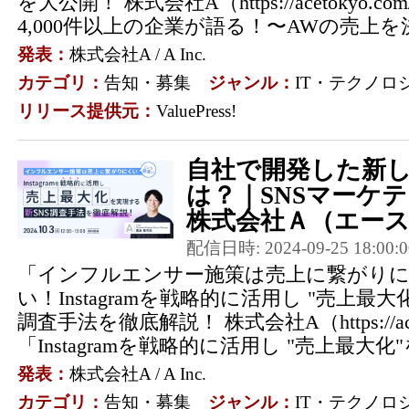
を大公開！ 株式会社A（https://acetokyo
4,000件以上の企業が語る！〜AWの売上を
発表：
株式会社A / A Inc.
カテゴリ：
告知・募集
ジャンル：
IT・テクノロ
リリース提供元：
ValuePress!
自社で開発した新し
は？｜SNSマーケ
株式会社Ａ（エース）
配信日時: 2024-09-25 18:00:0
「インフルエンサー施策は売上に繋がり
い！Instagramを戦略的に活用し "売上最
調査手法を徹底解説！ 株式会社A（https://ace
「Instagramを戦略的に活用し "売上最大化"
発表：
株式会社A / A Inc.
カテゴリ：
告知・募集
ジャンル：
IT・テクノロ