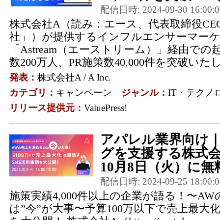
配信日時: 2024-09-30 16:00:0
株式会社A（読み：エース、代表取締役CE
社」）が提供するインフルエンサーマー
「Astream（エーストリーム）」経由で
数200万人、PR施策数40,000件を突破い
発表：
株式会社A / A Inc.
カテゴリ：
キャンペーン
ジャンル：
IT・テクノ
リリース提供元：
ValuePress!
アパレル業界向け｜
グを支援する株式
10月8日（火）に無料
配信日時: 2024-09-25 18:00:0
施策実績4,000件以上の企業が語る！〜A
は”今”が大事〜予算100万以下で売上最大