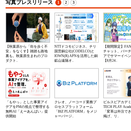
写真プレスリリース
1
2
3
【秋葉原から「街を歩く不
NTTドコモビジネス、チリ
【期間限定】FA
安」をなくす】雑踏も路地
国営銅公社(CODELCO)と
チャット、バー
裏も。秋葉原生まれのプロ
IOWN(R) APNを活用した銅
アでサマーイベ
ダクト..
鉱山遠隔オ..
【8月24..
「もやっ」とした事業アイ
クレオ、ノーコード業務プ
ビルスピアカデ
デアをPMの視点で整理する
ロセスプラットフォーム
TECH PLAY Aca
無料AI「えーあんばい」提
「BIZ PLATFORM」をメジ
「変革は外注で
供開始
ャーバージ..
掲げ、リ..