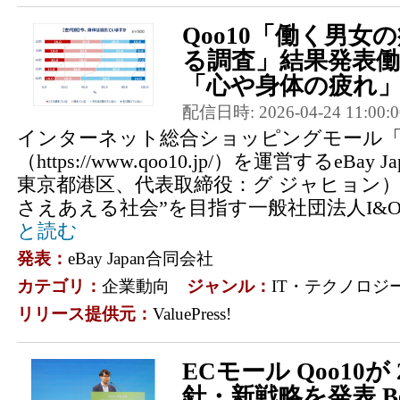
Qoo10「働く男女
る調査」結果発表
「心や身体の疲れ」を
配信日時: 2026-04-24 11:00:0
インターネット総合ショッピングモール「Q
（https://www.qoo10.jp/）を運営するeBa
東京都港区、代表取締役：グ ジャヒョン）
さえあえる社会”を目指す一般社団法人I&Oth
と読む
発表：
eBay Japan合同会社
カテゴリ：
企業動向
ジャンル：
IT・テクノロジ
リリース提供元：
ValuePress!
ECモール Qoo10が
針・新戦略を発表 B