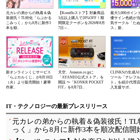
元カレの弟からの執着＆偽
【Komifloストア】対象商品
最大5,000ポイ
装彼氏！TL特化「らぶかる
3点以上購入で20%OFF！期
優サイン色紙が
こみっく」から8月に新作3
間限定クーポンを2026年8月
気サークル「た
本を順..
7日～..
ス」新..
新オンラインくじサービス
天空、Amazon.co.jpに
CLINKSの生成A
「らぶカルくじ」が8月18日
「AYANEO公式ストア」を
ツール「ナレフ
（火）より販売開始！豪華
開設 〜「KONKR POCKET
ト」を紹介代理
作家..
FIT」を8月7日..
入支援サポ..
IT・テクノロジーの最新プレスリリース
元カレの弟からの執着＆偽装彼氏！T
っく」から8月に新作3本を順次配信開