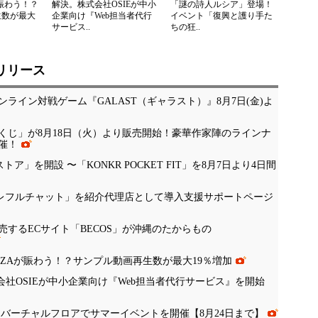
が賑わう！？
解決。株式会社OSIEが中小
「謎の詩人ルシア」登場！
生数が最大
企業向け『Web担当者代行
イベント「復興と護り手た
サービス..
ちの狂..
リリース
ライン対戦ゲーム『GALAST（ギャラスト）』8月7日(金)よ
くじ」が8月18日（火）より販売開始！豪華作家陣のラインナ
催！
公式ストア」を開設 〜「KONKR POCKET FIT」を8月7日より4日間
「ナレフルチャット」を紹介代理店として導入支援サポートページ
するECサイト「BECOS」が沖縄のたからもの
NZAが賑わう！？サンプル動画再生数が最大19％増加
会社OSIEが中小企業向け『Web担当者代行サービス』を開始
、バーチャルフロアでサマーイベントを開催【8月24日まで】