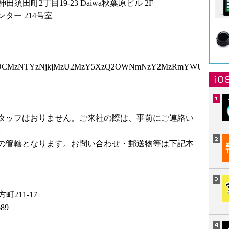
田須田町2丁目19-23 Daiwa秋葉原ビル 2F
ター 214号室
MzIyOCMzNTYzNjkjMzU2MzY5XzQ2OWNmNzY2MzRmYWU2O
タッフはおりません。ご来社の際は、事前にご連絡い
。
の管轄となります。お問い合わせ・郵送物等は下記本
町211-17
689