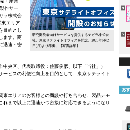
開発・産業
C製作サー
ガラ株式会
・関東エリア
を目的とし
研究開発者向けサービスを提供するテガラ株式会
します。商
社、東京サテライトオフィスを開設。2025年6月2
に迅速・密
日(月)より稼働。
【写真詳細】
市中央区、代表取締役：佐藤俊彦、以下「当社」）
サービスの利便性向上を目的として、東京サテライト
関東エリアのお客様との商談や打ち合わせ、製品デモ
これまで以上に迅速かつ密接に対応できるようになり