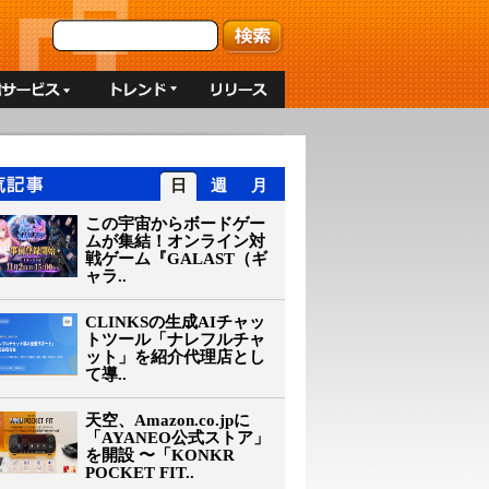
日
週
月
この宇宙からボードゲー
ムが集結！オンライン対
戦ゲーム『GALAST（ギ
ャラ..
CLINKSの生成AIチャッ
トツール「ナレフルチャ
ット」を紹介代理店とし
て導..
天空、Amazon.co.jpに
「AYANEO公式ストア」
を開設 〜「KONKR
POCKET FIT..