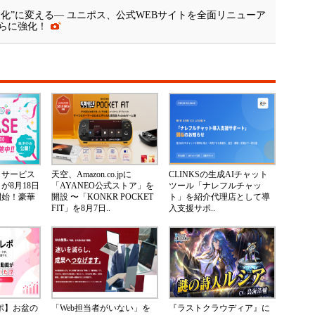
進化”に変える― ユニポス、公式WEBサイトを全面リニューア
らに強化！
じサービス
天空、Amazon.co.jpに
CLINKSの生成AIチャット
が8月18日
「AYANEO公式ストア」を
ツール「ナレフルチャッ
開始！豪華
開設 〜「KONKR POCKET
ト」を紹介代理店として導
FIT」を8月7日..
入支援サポ..
レポ】お盆の
「Web担当者がいない」を
『ラストクラウディア』に