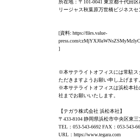
所在地：〒101-0041 東京都千代田区神
リージャス秋葉原万世橋ビジネスセン
[資料:
https://files.value-
press.com/czMjYXJ0aWNsZSMy
]
※本サテライトオフィスには常駐ス
ただきますようお願い申し上げます
※本サテライトオフィスは浜松本社
社までお願いいたします。
【テガラ株式会社 浜松本社】
〒433-8104 静岡県浜松市中央区東三方
TEL：053-543-6692 FAX：053-543-6
URL：
https://www.tegara.com