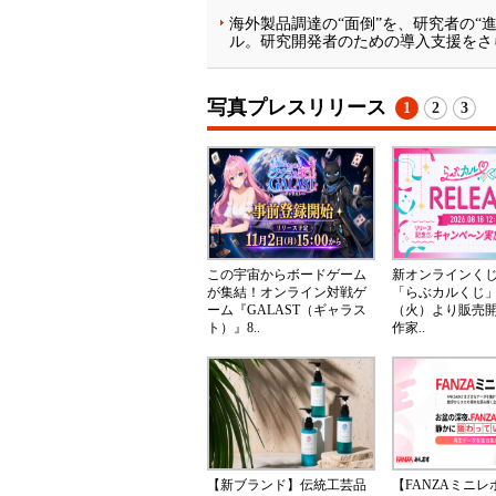
海外製品調達の“面倒”を、研究者の“
ル。研究開発者のための導入支援をさ
写真プレスリリース
1
2
3
この宇宙からボードゲーム
新オンラインく
が集結！オンライン対戦ゲ
「らぶカルくじ」
ーム『GALAST（ギャラス
（火）より販売
ト）』8..
作家..
【新ブランド】伝統工芸品
【FANZAミニ