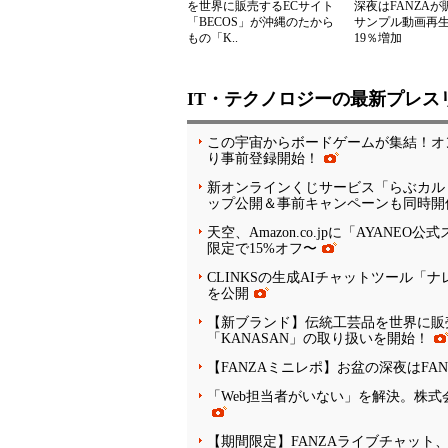
を世界に販売するECサイト
深夜はFANZA
「BECOS」が沖縄のたから
サンプル動画再
もの「K..
19％増加
IT・テクノロジーの最新プレス
この宇宙からボードゲームが集結！オン
り事前登録開始！
新オンラインくじサービス「らぶカル
ップ公開＆事前キャンペーンも同時開
天空、Amazon.co.jpに「AYANEO
限定で15%オフ〜
CLINKSの生成AIチャットツール
を公開
【新ブランド】伝統工芸品を世界に販売
「KANASAN」の取り扱いを開始！
【FANZAミニレポ】お盆の深夜はFA
「Web担当者がいない」を解決。株式
【期間限定】FANZAライブチャット