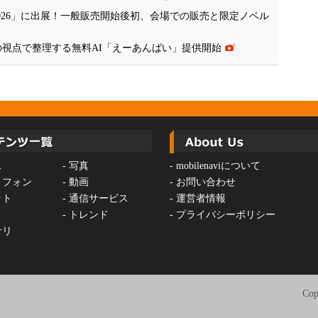
 Tokyo 2026」に出展！一般販売開始後初、会場での販売と限定ノベル
の視点で整理する無料AI「えーあんばい」提供開始
ス
-
写真
-
mobilenaviについて
トフォン
-
動画
-
お問い合わせ
ット
-
通信サービス
-
運営者情報
-
トレンド
-
プライバシーポリシー
サリ
Cop