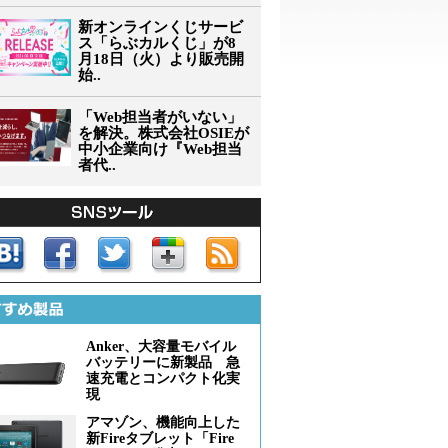
新オンラインくじサービ
ス「らぶカルくじ」が8
月18日（火）より販売開
始..
「Web担当者がいない」
を解決。株式会社OSIEが
中小企業向け『Web担当
者代..
Anker、大容量モバイル
バッテリーに新製品 急
速充電とコンパクト化実
現
アマゾン、機能向上した
新Fireタブレット「Fire