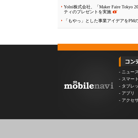
Yolni株式会社、「Maker Faire
ティのプレゼントを実施
「もやっ」とした事業アイデアをPM
-
ニュー
-
スマー
-
タブレ
-
アプリ
-
アクセ