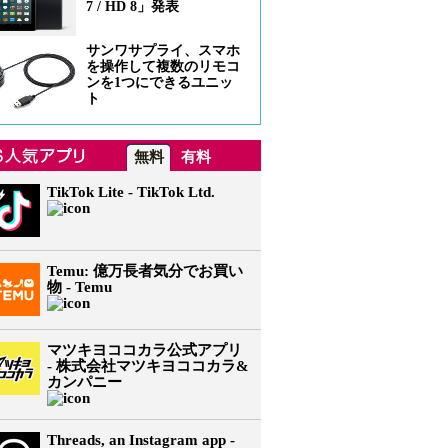
7 / HD 8」発表
サンワサプライ、スマホ
を操作して複数のリモコ
ンを1つにできるユニッ
ト
WE5ZWUwZWEwNzZmYWMxYmQxLnBuZw.png
無料
有料
TikTok Lite - TikTok Ltd.
Temu: 億万長者気分でお買い
物 - Temu
マツキヨココカラ公式アプリ
- 株式会社マツキヨココカラ&
カンパニー
Threads, an Instagram app -