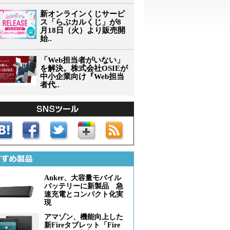
新オンラインくじサービ
ス「らぶカルくじ」が8
月18日（火）より販売開
始..
「Web担当者がいない」
を解決。株式会社OSIEが
中小企業向け『Web担当
者代..
Anker、大容量モバイル
バッテリーに新製品 急
速充電とコンパクト化実
現
アマゾン、機能向上した
新Fireタブレット「Fire