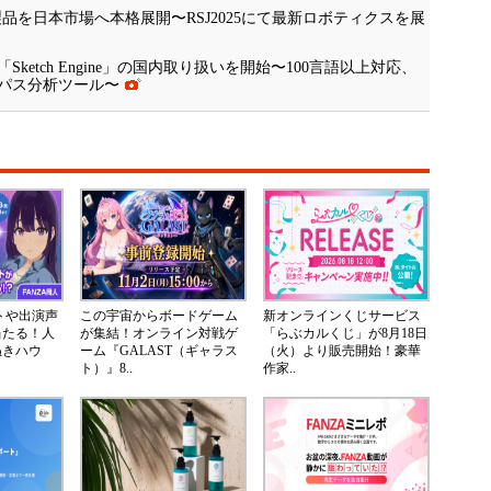
ics社製品を日本市場へ本格展開〜RSJ2025にて最新ロボティクスを展
etch Engine」の国内取り扱いを開始〜100言語以上対応、
パス分析ツール〜
ントや出演声
この宇宙からボードゲーム
新オンラインくじサービス
当たる！人
が集結！オンライン対戦ゲ
「らぶカルくじ」が8月18日
ぬきハウ
ーム『GALAST（ギャラス
（火）より販売開始！豪華
ト）』8..
作家..