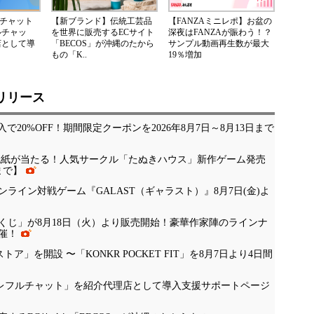
Iチャット
【新ブランド】伝統工芸品
【FANZAミニレポ】お盆の
ルチャッ
を世界に販売するECサイト
深夜はFANZAが賑わう！？
店として導
「BECOS」が沖縄のたから
サンプル動画再生数が最大
もの「K..
19％増加
リリース
入で20%OFF！期間限定クーポンを2026年8月7日～8月13日まで
ン色紙が当たる！人気サークル「たぬきハウス」新作ゲーム発売
まで】
ライン対戦ゲーム『GALAST（ギャラスト）』8月7日(金)よ
くじ」が8月18日（火）より販売開始！豪華作家陣のラインナ
催！
公式ストア」を開設 〜「KONKR POCKET FIT」を8月7日より4日間
「ナレフルチャット」を紹介代理店として導入支援サポートページ