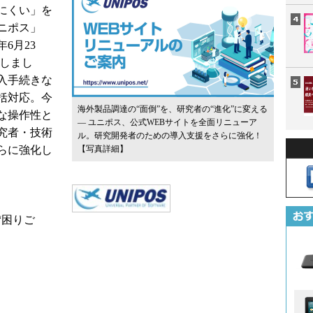
にくい」を
ニポス」
6月23
ルしまし
入手続きな
括対応。今
海外製品調達の“面倒”を、研究者の“進化”に変える
な操作性と
― ユニポス、公式WEBサイトを全面リニューア
究者・技術
ル。研究開発者のための導入支援をさらに強化！
らに強化し
【写真詳細】
“困りご
。