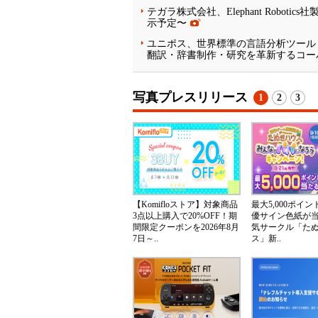
テガラ株式会社、Elephant Robot
示予定〜
ユニポス、世界標準の言語分析ツール「Sk
翻訳・辞書制作・研究を革新するコー
写真プレスリリース
1
2
3
【Komifloストア】対象商品
最大5,000ポイ
3点以上購入で20%OFF！期
優サイン色紙が
間限定クーポンを2026年8月
気サークル「た
7日～..
ス」新..