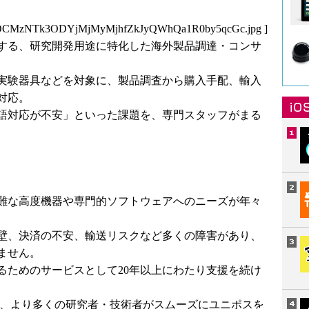
yOCMzNTk3ODYjMjMyMjhfZkJyQWhQa1R0by5qcGc.jpg
]
する、研究開発用途に特化した海外製品調達・コンサ
実験器具などを対象に、製品調査から購入手配、輸入
対応。
語対応が不安」といった課題を、専門スタッフがまる
難な高度機器や専門的ソフトウェアへのニーズが年々
壁、決済の不安、輸送リスクなど多くの障害があり、
ません。
るためのサービスとして20年以上にわたり支援を続け
は、より多くの研究者・技術者がスムーズにユニポスを