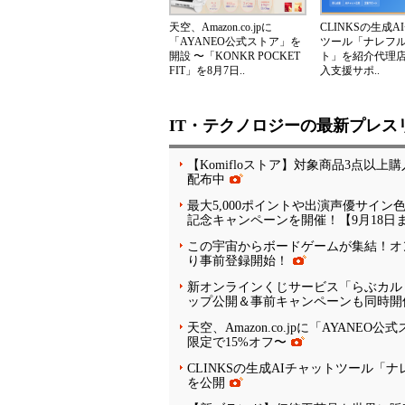
天空、Amazon.co.jpに
CLINKSの生成A
「AYANEO公式ストア」を
ツール「ナレフ
開設 〜「KONKR POCKET
ト」を紹介代理
FIT」を8月7日..
入支援サポ..
IT・テクノロジーの最新プレス
【Komifloストア】対象商品3点以上購
配布中
最大5,000ポイントや出演声優サイ
記念キャンペーンを開催！【9月18日
この宇宙からボードゲームが集結！オン
り事前登録開始！
新オンラインくじサービス「らぶカル
ップ公開＆事前キャンペーンも同時開
天空、Amazon.co.jpに「AYANEO
限定で15%オフ〜
CLINKSの生成AIチャットツール
を公開