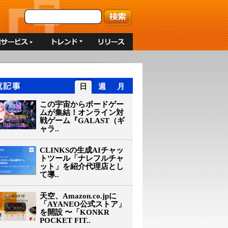
日
週
月
この宇宙からボードゲー
ムが集結！オンライン対
戦ゲーム『GALAST（ギ
ャラ..
CLINKSの生成AIチャッ
トツール「ナレフルチャ
ット」を紹介代理店とし
て導..
天空、Amazon.co.jpに
「AYANEO公式ストア」
を開設 〜「KONKR
POCKET FIT..