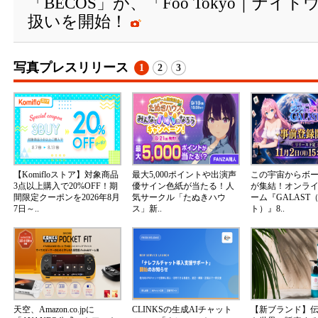
「BECOS」が、「Foo Tokyo｜ナ
扱いを開始！
写真プレスリリース
1
2
3
【Komifloストア】対象商品
最大5,000ポイントや出演声
この宇宙からボ
3点以上購入で20%OFF！期
優サイン色紙が当たる！人
が集結！オンラ
間限定クーポンを2026年8月
気サークル「たぬきハウ
ーム『GALAST
7日～..
ス」新..
ト）』8..
天空、Amazon.co.jpに
CLINKSの生成AIチャット
【新ブランド】