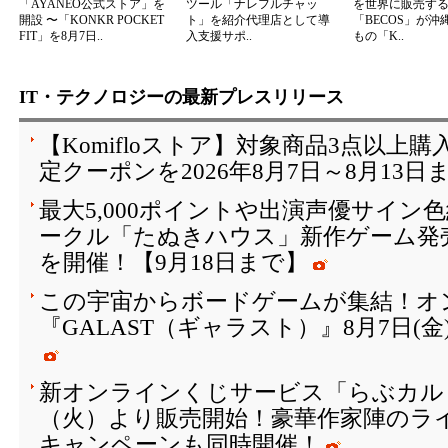
「AYANEO公式ストア」を
ツール「ナレフルチャッ
を世界に販売する
開設 〜「KONKR POCKET
ト」を紹介代理店として導
「BECOS」が沖
FIT」を8月7日..
入支援サポ..
もの「K..
IT・テクノロジーの最新プレスリリース
【Komifloストア】対象商品3点以上購
定クーポンを2026年8月7日～8月13日
最大5,000ポイントや出演声優サイン
ークル「たぬきハウス」新作ゲーム発
を開催！【9月18日まで】
この宇宙からボードゲームが集結！オ
『GALAST（ギャラスト）』8月7日(
新オンラインくじサービス「らぶカルく
（火）より販売開始！豪華作家陣のラ
キャンペーンも同時開催！