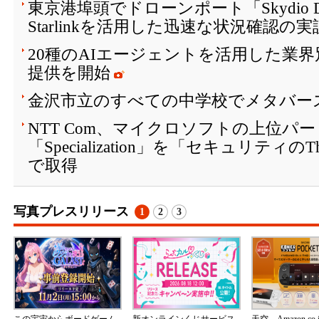
東京港埠頭でドローンポート「Skydio Doc
Starlinkを活用した迅速な状況確認の
20種のAIエージェントを活用した業
提供を開始
金沢市立のすべての中学校でメタバー
NTT Com、マイクロソフトの上位パ
「Specialization」を「セキュリティのThre
で取得
写真プレスリリース
1
2
3