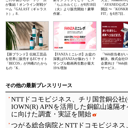
この宇宙からボードゲーム
新オンラインくじサービス
天空、Amazon.co.
が集結！オンライン対戦ゲ
「らぶカルくじ」が8月18日
「AYANEO公式
ーム『GALAST（ギャラス
（火）より販売開始！豪華
開設 〜「KONKR 
ト）』8..
作家..
FIT」を8月7日..
【新ブランド】伝統工芸品
【FANZAミニレポ】お盆の
「Web担当者が
を世界に販売するECサイト
深夜はFANZAが賑わう！？
解決。株式会社OS
「BECOS」が沖縄のたから
サンプル動画再生数が最大
企業向け『Web
もの「K..
19％増加
サービス..
その他の最新プレスリリース
NTTドコモビジネス、チリ国営銅公社(C
IOWN(R) APNを活用した銅鉱山遠
に向けた調査・実証を開始
つがる総合病院とNTTドコモビジネス