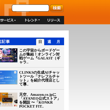
日
週
月
この宇宙からボードゲー
ムが集結！オンライン対
戦ゲーム『GALAST（ギ
ャラ..
CLINKSの生成AIチャッ
トツール「ナレフルチャ
ット」を紹介代理店とし
て導..
天空、Amazon.co.jpに
「AYANEO公式ストア」
を開設 〜「KONKR
POCKET FIT..