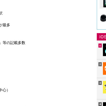
訳
が最多
」等の記載多数
中心）