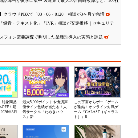
話障害が夏季に集中 製造業で最大30台同時故障など、100社
ラウドPBXで「03・06・0120」相談が3ヶ月で急増
「録音・テキスト化」「IVR」相談が安定推移｜セキュリテ
ジネスフォン需要調査で判明した業種別導入の実態と課題
ア】対象商品
最大5,000ポイントや出演声
この宇宙からボードゲーム
%OFF！期
優サイン色紙が当たる！人
が集結！オンライン対戦ゲ
026年8月
気サークル「たぬきハウ
ーム『GALAST（ギャラス
ス」新..
ト）』8..