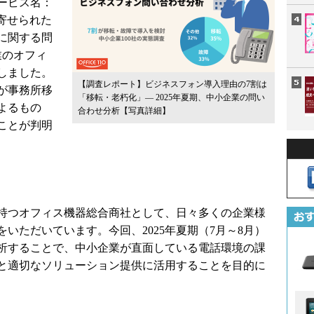
ービス名：
月に寄せられた
に関する問
業のオフィ
しました。
【調査レポート】ビジネスフォン導入理由の7割は
が事務所移
「移転・老朽化」― 2025年夏期、中小企業の問い
よるもの
合わせ分析
【写真詳細】
ことが判明
を持つオフィス機器総合商社として、日々多くの企業様
いただいています。今回、2025年夏期（7月～8月）
析することで、中小企業が直面している電話環境の課
と適切なソリューション提供に活用することを目的に