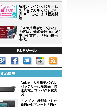
新オンラインくじサービ
ス「らぶカルくじ」が8
月18日（火）より販売開
始..
「Web担当者がいない」
を解決。株式会社OSIEが
中小企業向け『Web担当
者代..
Anker、大容量モバイル
バッテリーに新製品 急
速充電とコンパクト化実
現
アマゾン、機能向上した
新Fireタブレット「Fire