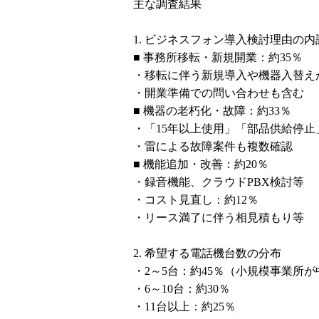
主な調査結果
1. ビジネスフォン導入検討理由の内
■ 事務所移転・新規開業：約35％
・移転に伴う新規導入や機器入替え
・開業準備での問い合わせも含む
■ 機器の老朽化・故障：約33％
・「15年以上使用」「部品供給停止
・雷による故障案件も複数確認
■ 機能追加・改善：約20％
・録音機能、クラウドPBX検討等
・コスト見直し：約12％
・リース満了に伴う相見積もり等
2. 希望する電話機台数の分布
・2～5台：約45％（小規模事業所が
・6～10台：約30％
・11台以上：約25％