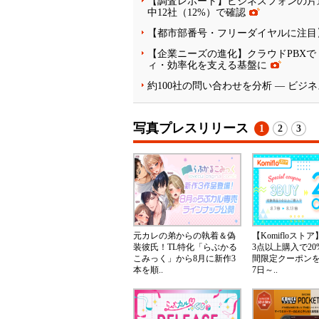
【調査レポート】ビジネスフォンの片通
中12社（12%）で確認
【都市部番号・フリーダイヤルに注目】ク
【企業ニーズの進化】クラウドPBXで
ィ・効率化を支える基盤に
約100社の問い合わせを分析 ― ビ
写真プレスリリース
1
2
3
元カレの弟からの執着＆偽
【Komifloスト
装彼氏！TL特化「らぶかる
3点以上購入で20
こみっく」から8月に新作3
間限定クーポンを2
本を順..
7日～..