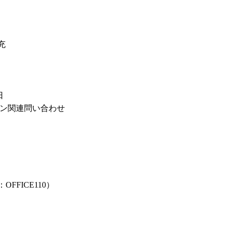
充
日
ォン関連問い合わせ
FICE110）