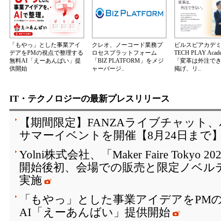
「もやっ」とした事業アイ
クレオ、ノーコード業務プ
ビルスピアカデ
デアをPMの視点で整理する
ロセスプラットフォーム
TECH PLAY Aca
無料AI「えーあんばい」提
「BIZ PLATFORM」をメジ
「変革は外注で
供開始
ャーバージ..
掲げ、リ..
IT・テクノロジーの最新プレスリリース
【期間限定】FANZAライブチャット
サマーイベントを開催【8月24日まで
Yolni株式会社、「Maker Faire Toky
開始後初、会場での販売と限定ノベル
実施
「もやっ」とした事業アイデアをPM
AI「えーあんばい」提供開始