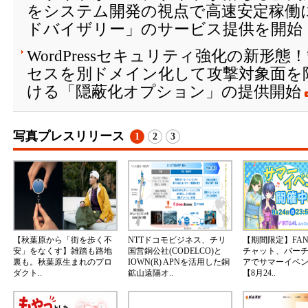
をシステム開発の視点で高速安定稼働に
ドバイザリー」のサービス提供を開始
WordPressセキュリティ強化の新形
セスを別ドメイン化して攻撃対象面を
ける「隠蔽化オプション」の提供開始
写真プレスリリース
1
2
3
【秋葉原から「街を歩く不
NTTドコモビジネス、チリ
【期間限定】FA
安」をなくす】雑踏も路地
国営銅公社(CODELCO)と
チャット、バー
裏も。秋葉原生まれのプロ
IOWN(R) APNを活用した銅
アでサマーイベ
ダクト..
鉱山遠隔オ..
【8月24..