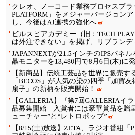
クレオ、ノーコード業務プロセスプラッ
PLATFORM」をメジャーバージョン
し、今後はAI連携の強化へ
ビルスピアカデミー（旧：TECH PLAY 
は外注できない」を掲げ、リブランデ
JAPANNEXTが21.5インチのIPSパ
晶モニターを13,480円で8月6日(木)に
【新商品】伝統工芸品を世界に販売する
「BECOS」が人気の染の四季「加賀
扇子」の新柄を販売開始！
【GALLERIA】『第7回GALLERI
品募集開始 入賞者には豪華賞品を贈
ューチャー”と“レトロポップ”
【8/15(土)放送】ZETA、ラジオ番組「