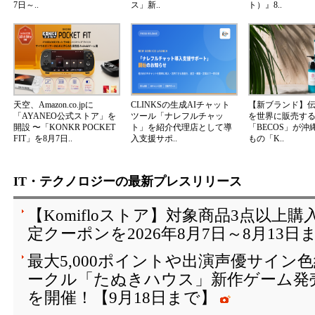
7日～..
ス」新..
ト）』8..
天空、Amazon.co.jpに
CLINKSの生成AIチャット
【新ブランド】
「AYANEO公式ストア」を
ツール「ナレフルチャッ
を世界に販売する
開設 〜「KONKR POCKET
ト」を紹介代理店として導
「BECOS」が沖
FIT」を8月7日..
入支援サポ..
もの「K..
IT・テクノロジーの最新プレスリリース
【Komifloストア】対象商品3点以上購
定クーポンを2026年8月7日～8月13日
最大5,000ポイントや出演声優サイン
ークル「たぬきハウス」新作ゲーム発
を開催！【9月18日まで】