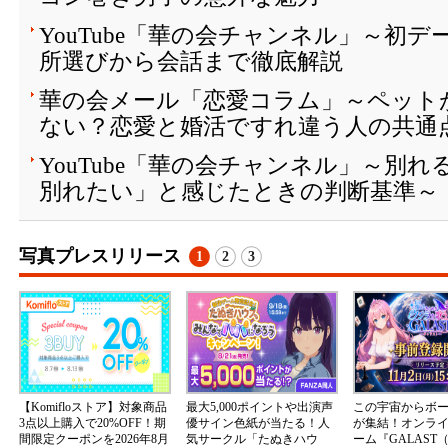
YouTube「華の会チャンネル」～初
所選びから会話まで徹底解説
華の会メール「恋愛コラム」～ペット
ない？恋愛と婚活ですれ違う人の共通
YouTube「華の会チャンネル」～別
別れたい」と感じたときの判断基準～
写真プレスリリース
1
2
3
【Komifloストア】対象商品
最大5,000ポイントや出演声
この宇宙からボ
3点以上購入で20%OFF！期
優サイン色紙が当たる！人
が集結！オンラ
間限定クーポンを2026年8月
気サークル「たぬきハウ
ーム『GALAST