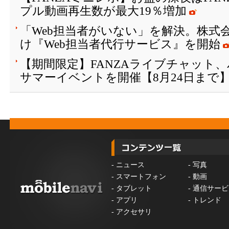
プル動画再生数が最大19％増加
「Web担当者がいない」を解決。株式会
け『Web担当者代行サービス』を開始
【期間限定】FANZAライブチャット
サマーイベントを開催【8月24日まで
-
ニュース
-
写真
-
スマートフォン
-
動画
-
タブレット
-
通信サービ
-
アプリ
-
トレンド
-
アクセサリ