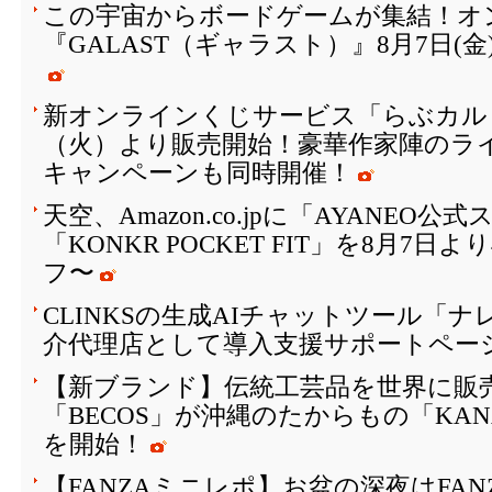
この宇宙からボードゲームが集結！オ
『GALAST（ギャラスト）』8月7日(
新オンラインくじサービス「らぶカルく
（火）より販売開始！豪華作家陣のラ
キャンペーンも同時開催！
天空、Amazon.co.jpに「AYANEO
「KONKR POCKET FIT」を8月7日
フ〜
CLINKSの生成AIチャットツール「
介代理店として導入支援サポートペー
【新ブランド】伝統工芸品を世界に販
「BECOS」が沖縄のたからもの「KAN
を開始！
【FANZAミニレポ】お盆の深夜はFA