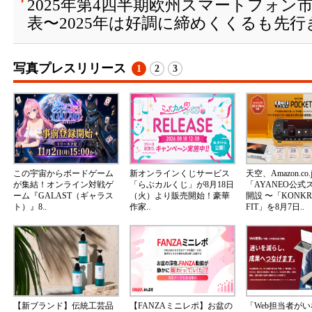
2025年第4四半期欧州スマートフォン
表〜2025年は好調に締めくくるも先
写真プレスリリース
1
2
3
この宇宙からボードゲーム
新オンラインくじサービス
天空、Amazon.co.
が集結！オンライン対戦ゲ
「らぶカルくじ」が8月18日
「AYANEO公式
ーム『GALAST（ギャラス
（火）より販売開始！豪華
開設 〜「KONKR 
ト）』8..
作家..
FIT」を8月7日..
【新ブランド】伝統工芸品
【FANZAミニレポ】お盆の
「Web担当者が