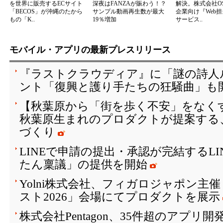
を世界に販売するECサイト
深夜はFANZAが賑わう！？
解決。株式会社OS
「BECOS」が沖縄のたから
サンプル動画再生数が最大
企業向け『Web
もの「K..
19％増加
サービス..
モバイル・アプリの最新プレスリリース
『ラストクラウディア』に「謎の詩人
ント「復興と護り手たちの狂騒曲」も開
【秋葉原から「街を歩く不安」をなく
秋葉原生まれのプロダクトが提案する
づくり
LINEで申請の提出・承認が完結するL
たん稟議」の提供を開始
Yolni株式会社、フィガロジャポン主
スト2026」会場にてプロダクトを展示
株式会社Pentagon、35件超のアプリ