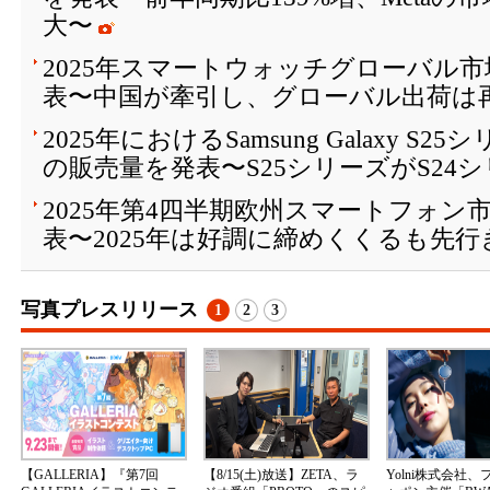
大〜
2025年スマートウォッチグローバル
表〜中国が牽引し、グローバル出荷は
2025年におけるSamsung Galaxy 
の販売量を発表〜S25シリーズがS24
2025年第4四半期欧州スマートフォン
表〜2025年は好調に締めくくるも先
写真プレスリリース
1
2
3
【GALLERIA】『第7回
【8/15(土)放送】ZETA、ラ
Yolni株式会社