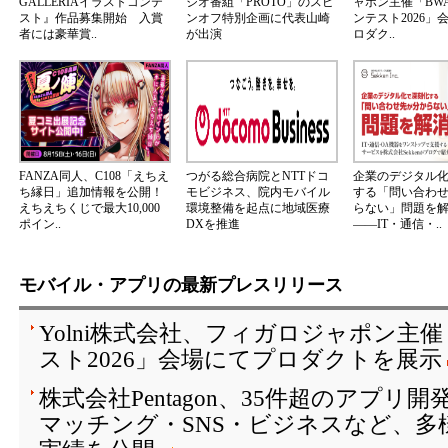
GALLERIAイラストコンテ
ジオ番組「PROTO」のスピ
ャポン主催「BW
スト』作品募集開始 入賞
ンオフ特別企画に代表山崎
ンテスト2026」
者には豪華賞..
が出演
ロダク..
FANZA同人、C108「えちえ
つがる総合病院とNTTドコ
企業のデジタル
ち縁日」追加情報を公開！
モビジネス、院内モバイル
する「問い合わ
えちえちくじで最大10,000
環境整備を起点に地域医療
らない」問題を
ポイン..
DXを推進
――IT・通信・..
モバイル・アプリの最新プレスリリース
Yolni株式会社、フィガロジャポン主
スト2026」会場にてプロダクトを展示
株式会社Pentagon、35件超のアプリ
マッチング・SNS・ビジネスなど、多