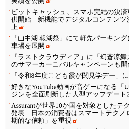
実績を公開
ビットキャッシュ、スマホ完結の決済
供開始 新機能でデジタルコンテンツ
上
「山中湖 報湖祭」にて軒先パーキング
車場を展開
『ラストクラウディア』に「幻蒼涼舞
のサマーカーニバルキャンペーンも開催
「令和8年度こども霞が関見学デー」
好きなYouTube動画が音ゲーになる「
ジンを全面刷新した大型アップデート2
Assurantが世界10か国を対象とし
発表 日本の消費者はスマートテクノ
期的な信頼」を重視