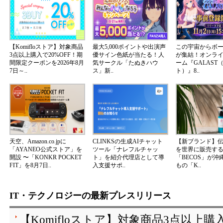
【Komifloストア】対象商品
最大5,000ポイントや出演声
この宇宙からボ
3点以上購入で20%OFF！期
優サイン色紙が当たる！人
が集結！オンラ
間限定クーポンを2026年8月
気サークル「たぬきハウ
ーム『GALAST
7日～..
ス」新..
ト）』8..
天空、Amazon.co.jpに
CLINKSの生成AIチャット
【新ブランド】
「AYANEO公式ストア」を
ツール「ナレフルチャッ
を世界に販売する
開設 〜「KONKR POCKET
ト」を紹介代理店として導
「BECOS」が沖
FIT」を8月7日..
入支援サポ..
もの「K..
IT・テクノロジーの最新プレスリリース
【Komifloストア】対象商品3点以上購