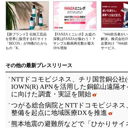
【新ブランド】伝統工芸品
【FANZAミニレポ】お盆の
「Web担当者が
を世界に販売するECサイト
深夜はFANZAが賑わう！？
解決。株式会社OS
「BECOS」が沖縄のたから
サンプル動画再生数が最大
企業向け『Web
もの「K..
19％増加
サービス..
その他の最新プレスリリース
NTTドコモビジネス、チリ国営銅公社(C
IOWN(R) APNを活用した銅鉱山遠
に向けた調査・実証を開始
つがる総合病院とNTTドコモビジネス
整備を起点に地域医療DXを推進
熊本地震の避難所などで「ひかりサイ