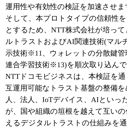
運用性や有効性の検証を加速させま
そして、本プロトタイプの信頼性を
とするため、NTT株式会社が培っ
ルトラストおよびAI関連技術(マル
示技術※11、ウォレットの分散鍵管
連合学習技術※13)を順次取り込ん
NTTドコモビジネスは、本検証を
互運用可能なトラスト基盤の整備を
人、法人、IoTデバイス、AIとい
が、国や組織の垣根を越えて互いの
えるデジタルトラストの仕組みを通