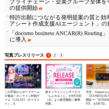
プライチェーン・企業グループ全体を
の提供開始
特許出願につながる発明提案の質と効
アシート作成支援AIエージェント」の
「docomo business ANCAR(R) Ro
に導入
写真プレスリリース
1
2
3
この宇宙からボードゲーム
新オンラインくじサービス
天空、Amazon.co.
が集結！オンライン対戦ゲ
「らぶカルくじ」が8月18日
「AYANEO公式
ーム『GALAST（ギャラス
（火）より販売開始！豪華
開設 〜「KONKR 
ト）』8..
作家..
FIT」を8月7日..